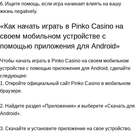
6. Ищите помощь, если игра начинает влиять на вашу
жизнь negatively.
«Как начать играть в Pinko Casino на
своем мобильном устройстве с
помощью приложения для Android»
Чтобы начать играть в Pinko Casino на своем мобильном
устройстве с помощью приложения для Android, сделайте
следующее:
1. Откройте официальный сайт Pinko Casino в мобильном
браузере.
2. Найдите раздел «Приложения» и выберите «Скачать для
Android».
3. Скачайте и установите приложение на свое устройство.