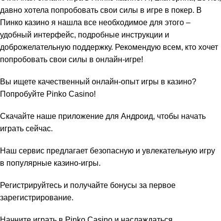
давно хотела попробовать свои силы в игре в покер. В
Пинко казино я нашла все необходимое для этого –
удобный интерфейс, подробные инструкции и
доброжелательную поддержку. Рекомендую всем, кто хочет
попробовать свои силы в онлайн-игре!
Вы ищете качественный онлайн-опыт игры в казино?
Попробуйте Pinko Casino!
Скачайте наше приложение для Андроид, чтобы начать
играть сейчас.
Наш сервис предлагает безопасную и увлекательную игру
в популярные казино-игры.
Регистрируйтесь и получайте бонусы за первое
зарегистрирование.
Начните играть в Pinko Casino и наслаждаться