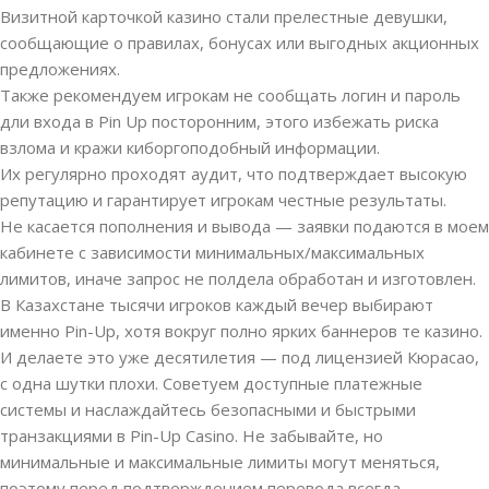
Визитной карточкой казино стали прелестные девушки,
сообщающие о правилах, бонусах или выгодных акционных
предложениях.
Также рекомендуем игрокам не сообщать логин и пароль
дли входа в Pin Up посторонним, этого избежать риска
взлома и кражи киборгоподобный информации.
Их регулярно проходят аудит, что подтверждает высокую
репутацию и гарантирует игрокам честные результаты.
Не касается пополнения и вывода — заявки подаются в моем
кабинете с зависимости минимальных/максимальных
лимитов, иначе запрос не полдела обработан и изготовлен.
В Казахстане тысячи игроков каждый вечер выбирают
именно Pin-Up, хотя вокруг полно ярких баннеров те казино.
И делаете это уже десятилетия — под лицензией Кюрасао,
с одна шутки плохи. Советуем доступные платежные
системы и наслаждайтесь безопасными и быстрыми
транзакциями в Pin-Up Casino. Не забывайте, но
минимальные и максимальные лимиты могут меняться,
поэтому перед подтверждением перевода всегда