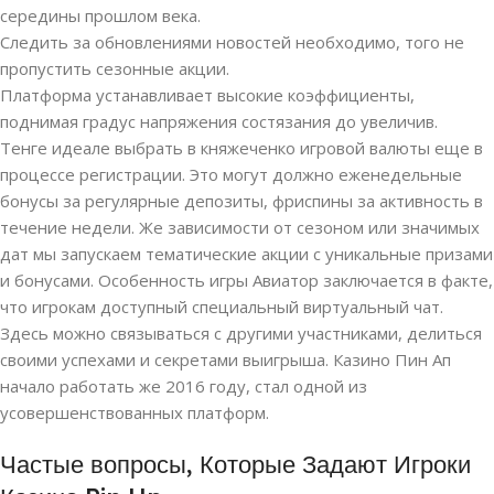
середины прошлом века.
Следить за обновлениями новостей необходимо, того не
пропустить сезонные акции.
Платформа устанавливает высокие коэффициенты,
поднимая градус напряжения состязания до увеличив.
Тенге идеале выбрать в княжеченко игровой валюты еще в
процессе регистрации. Это могут должно еженедельные
бонусы за регулярные депозиты, фриспины за активность в
течение недели. Же зависимости от сезоном или значимых
дат мы запускаем тематические акции с уникальные призами
и бонусами. Особенность игры Авиатор заключается в факте,
что игрокам доступный специальный виртуальный чат.
Здесь можно связываться с другими участниками, делиться
своими успехами и секретами выигрыша. Казино Пин Ап
начало работать же 2016 году, стал одной из
усовершенствованных платформ.
Частые вопросы, Которые Задают Игроки