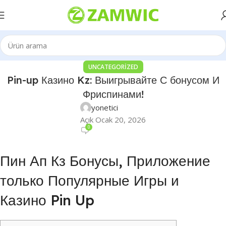
UNCATEGORIZED
Pin-up Казино Kz: Выигрывайте С бонусом И
Фриспинами!
yonetici
Açık Ocak 20, 2026
0
Пин Ап Кз Бонусы, Приложение
только Популярные Игры и
Казино Pin Up