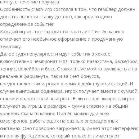
почту, в течение получаса.
Особенность crash-игр состояла в том, что гемблер должен
догнать вывести ставку до того, как происходило
определенное событие.
Каждый игрок, тот заходит на наш сайт Пин-Ап казино
отмечает его необычное оформление и продуманную
тематику.
Далее судя популярности идут события в хоккее,
включительно чемпионат НХЛ только Казахстана, баскетбол,
теннис, волейбол и бокс. Ставки в Live можно заключать а на
реальные фарцануть, так и за счет бонусов,
предоставленных игрокам в рамках действующих акций. И
случае выигрыша ординара, игрок получает вместе с суммой
ставки и положенный выигрыш. Если сыграл экспресс, игрок
получает выигрыш в размере – сумма ставки х на общий
уровень. Скачать казино Пин Ап можно дли всех
смартфонов, работающих на разных операционных
системах. Оно проворно загружается, имеет этот интерфейс
и полная функционал, который только отличается от