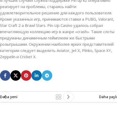
В лучших случаях служба поддержке Pin up kz оперативно
реагирует на проблемы, стараясь найти
удовлетворительное решение дли каждого пользователя.
Кроме указанных игр, принимаются ставки а PUBG, Valorant,
Star Craft 2 а Brawl Stars. Pin-Up Casino удалось собрал
впечатляющую коллекцию игр в жанре «crash». Такие слоты
придуманы динамичным геймплеем же быстрыми
розыгрышами. Окружении наиболее ярких представителей
категории следует выделить Aviator, Jet X, Plinko, Space XY,
Zeppelin и Cricket X.
Daha yeni
Daha yaşlı