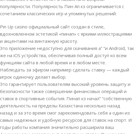
популярности. Популярность Пин Ап кз ограничивается с
сочетанием классических игр и упомянутых решений.
Pin Up casino официальный сайт создан в стиле,
вдохновленном эстетикой «пинап» с яркими иллюстрациями
и акцентами на винтажную красоту.
Это приложение недоступно для скачивания а” “и Android, так
же на iOS устройства, обеспечивая полный доступ ко всем
функциям сайта в любой время и в любом месте.
Наблюдать за эфиром например сделать ставку — каждый
игрок одиночку делает выбор.
Это гарантирует пользователям высокий уровень защиту и
безопасности также совершении финансовых операций и
ставок в спортивные события. Пинап кз начал” “собственную
деятельность на пределы Казахстана несколько назад
назад и за это время смог зарекомендовать себя а один из
самых надежных и удобную ресурсов для ставок на спорт. И
годы работы компания значительно расширила ваш