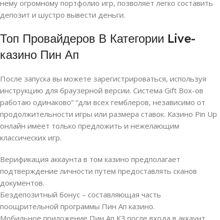
нему огромному портфолио игр, позволяет легко составить
депозит и шустро вывести деньги.
Топ Провайдеров В Категории Live-
казино Пин Ап
После запуска вы можете зарегистрироваться, используя
инструкцию для браузерной версии. Система Gift Box-ов
работаю одинаково” “дли всех гемблеров, независимо от
продолжительности игры или размера ставок. Казино Pin Up
онлайн имеет только предложить и нежелающим
классических игр.
Верификация аккаунта в том казино предполагает
подтверждение личности путем предоставлять сканов
документов.
Бездепозитный бонус – составляющая часть
поощрительной программы Пин Ап казино.
Мобильное приложение Пин Ап КЗ после входа в аккаунт