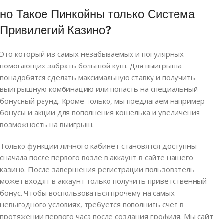
но Такое Пинкойны только Система
Привилегий Казино?
Это который из самых незабываемых и популярных
помогающих забрать большой куш. Для выигрыша
понадобятся сделать максимальную ставку и получить
выигрышную комбинацию или попасть на специальный
бонусный раунд. Кроме только, мы предлагаем например
бонусы и акции для пополнения кошелька и увеличения
возможность на выигрыш.
Только функции личного кабинет становятся доступны
сначала после первого возле в аккаунт в сайте нашего
казино. После завершения регистрации пользователь
может входят в аккаунт только получить приветственный
бонус. Чтобы воспользоваться прочему на самых
невыгодного условиях, требуется пополнить счет в
протяжении первого часа после создания профиля. Мы сайт