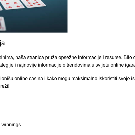
ja
inima, naša stranica pruža opsežne informacije i resurse. Bilo da
tegije i najnovije informacije o trendovima u svijetu online igar
onišu online casina i kako mogu maksimalno iskoristiti svoje is
reži!
m winnings