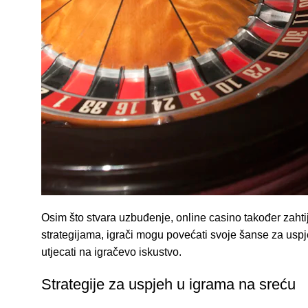
Osim što stvara uzbuđenje, online casino također zahtije
strategijama, igrači mogu povećati svoje šanse za us
utjecati na igračevo iskustvo.
Strategije za uspjeh u igrama na sreću