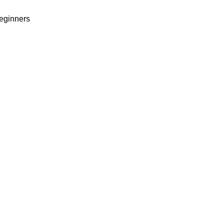
beginners