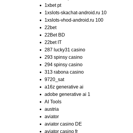
1xbet pt
1xslots-skachat-android.ru 10
1xslots-vhod-android.ru 100
22bet
22Bet BD
22bet IT
287 lucky31 casino
293 spinsy casino
294 spinsy casino
313 rabona casino
9720_sat
a16z generative ai
adobe generative ai 1
AI Tools
austria
aviator
aviator casino DE
aviator casino fr