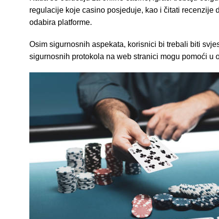
regulacije koje casino posjeduje, kao i čitati recenzije d
odabira platforme.
Osim sigurnosnih aspekata, korisnici bi trebali biti svje
sigurnosnih protokola na web stranici mogu pomoći u oču