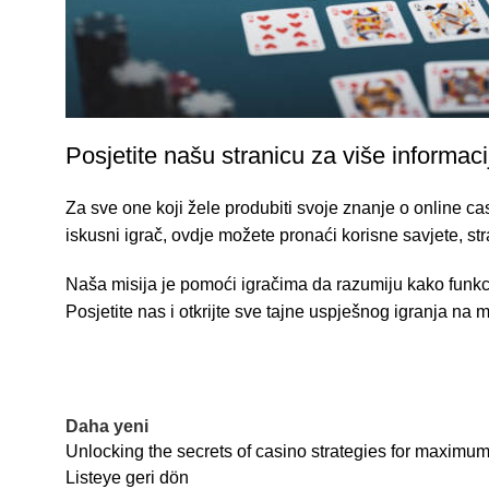
Posjetite našu stranicu za više informaci
Za sve one koji žele produbiti svoje znanje o online cas
iskusni igrač, ovdje možete pronaći korisne savjete, stra
Naša misija je pomoći igračima da razumiju kako funkci
Posjetite nas i otkrijte sve tajne uspješnog igranja na m
Daha yeni
Unlocking the secrets of casino strategies for maximu
Listeye geri dön