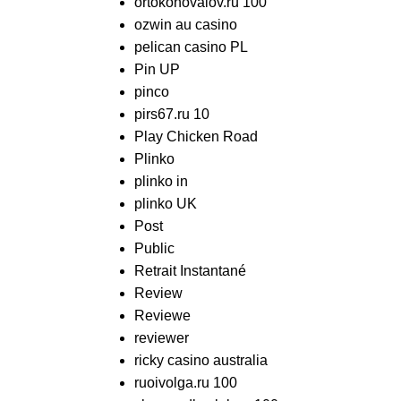
ortokonovalov.ru 100
ozwin au casino
pelican casino PL
Pin UP
pinco
pirs67.ru 10
Play Chicken Road
Plinko
plinko in
plinko UK
Post
Public
Retrait Instantané
Review
Reviewe
reviewer
ricky casino australia
ruoivolga.ru 100