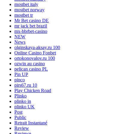
mostbet italy
mostbet norway
mostbet tr
Mr Bet casino DE
mr jack bet brazil
mx-bbrbet-casino
NEW
News
olginskaya-aksay.ru 100
Online Casino Fonbet
ortokonovalov.ru 100
ozwin au casino
pelican casino PL
Pin UP
pinco
pirs67.ru 10
Play Chicken Road
Plinko
plinko in
plinko UK
Post
Public
Retrait Instantané
Review
Reviewe