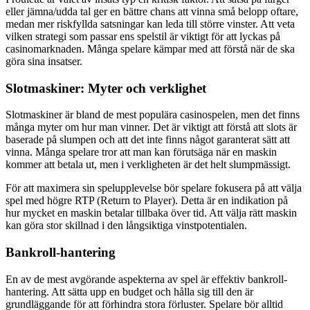
eller jämna/udda tal ger en bättre chans att vinna små belopp oftare,
medan mer riskfyllda satsningar kan leda till större vinster. Att veta
vilken strategi som passar ens spelstil är viktigt för att lyckas på
casinomarknaden. Många spelare kämpar med att förstå när de ska
göra sina insatser.
Slotmaskiner: Myter och verklighet
Slotmaskiner är bland de mest populära casinospelen, men det finns
många myter om hur man vinner. Det är viktigt att förstå att slots är
baserade på slumpen och att det inte finns något garanterat sätt att
vinna. Många spelare tror att man kan förutsäga när en maskin
kommer att betala ut, men i verkligheten är det helt slumpmässigt.
För att maximera sin spelupplevelse bör spelare fokusera på att välja
spel med högre RTP (Return to Player). Detta är en indikation på
hur mycket en maskin betalar tillbaka över tid. Att välja rätt maskin
kan göra stor skillnad i den långsiktiga vinstpotentialen.
Bankroll-hantering
En av de mest avgörande aspekterna av spel är effektiv bankroll-
hantering. Att sätta upp en budget och hålla sig till den är
grundläggande för att förhindra stora förluster. Spelare bör alltid