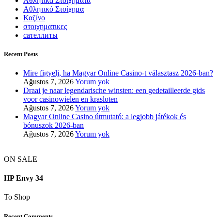
Αθλητικά Στοιχήματα
Αθλητικό Στοίχημα
Καζίνο
στοιχηματικες
сателлиты
Recent Posts
Mire figyelj, ha Magyar Online Casino-t választasz 2026-ban?
Ağustos 7, 2026
Yorum yok
Draai je naar legendarische winsten: een gedetailleerde gids
voor casinowielen en krasloten
Ağustos 7, 2026
Yorum yok
Magyar Online Casino útmutató: a legjobb játékok és
bónuszok 2026-ban
Ağustos 7, 2026
Yorum yok
ON SALE
HP Envy 34
To Shop
Recent Comments