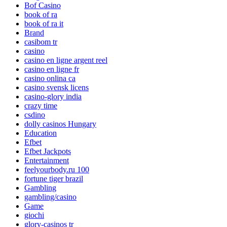
Bof Casino
book of ra
book of ra it
Brand
casibom tr
casino
casino en ligne argent reel
casino en ligne fr
casino onlina ca
casino svensk licens
casino-glory india
crazy time
csdino
dolly casinos Hungary
Education
Efbet
Efbet Jackpots
Entertainment
feelyourbody.ru 100
fortune tiger brazil
Gambling
gambling/casino
Game
giochi
glory-casinos tr