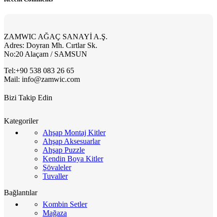
ZAMWIC AĞAÇ SANAYİ A.Ş.
Adres: Doyran Mh. Cırtlar Sk.
No:20 Alaçam / SAMSUN
Tel:+90 538 083 26 65
Mail: info@zamwic.com
Bizi Takip Edin
Kategoriler
Ahşap Montaj Kitler
Ahşap Aksesuarlar
Ahşap Puzzle
Kendin Boya Kitler
Şövaleler
Tuvaller
Bağlantılar
Kombin Setler
Mağaza