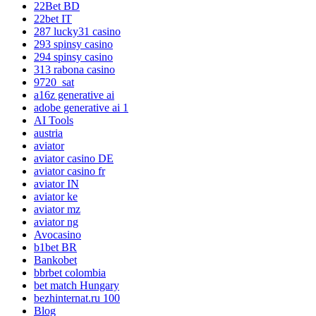
22Bet BD
22bet IT
287 lucky31 casino
293 spinsy casino
294 spinsy casino
313 rabona casino
9720_sat
a16z generative ai
adobe generative ai 1
AI Tools
austria
aviator
aviator casino DE
aviator casino fr
aviator IN
aviator ke
aviator mz
aviator ng
Avocasino
b1bet BR
Bankobet
bbrbet colombia
bet match Hungary
bezhinternat.ru 100
Blog