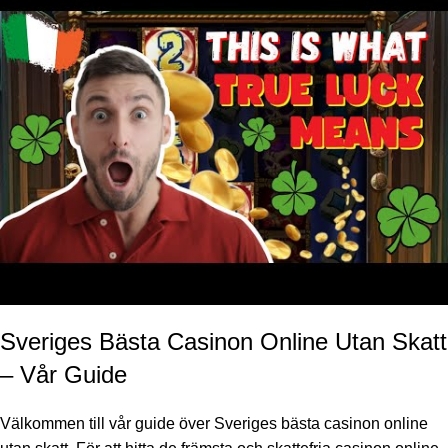
Sveriges Bästa Casinon Online Utan Skatt
– Vår Guide
Välkommen till vår guide över Sveriges bästa casinon online