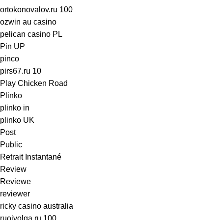
ortokonovalov.ru 100
ozwin au casino
pelican casino PL
Pin UP
pinco
pirs67.ru 10
Play Chicken Road
Plinko
plinko in
plinko UK
Post
Public
Retrait Instantané
Review
Reviewe
reviewer
ricky casino australia
ruoivolga.ru 100