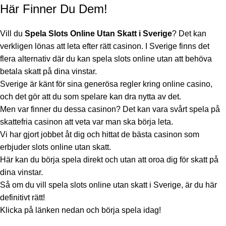
Här Finner Du Dem!
Vill du
Spela Slots Online Utan Skatt i Sverige
? Det kan
verkligen lönas att leta efter rätt casinon. I Sverige finns det
flera alternativ där du kan spela slots online utan att behöva
betala skatt på dina vinstar.
Sverige är känt för sina generösa regler kring online casino,
och det gör att du som spelare kan dra nytta av det.
Men var finner du dessa casinon? Det kan vara svårt
spela på
skattefria casinon
att veta var man ska börja leta.
Vi har gjort jobbet åt dig och hittat de bästa casinon som
erbjuder slots online utan skatt.
Här kan du börja spela direkt och utan att oroa dig för skatt på
dina vinstar.
Så om du vill spela slots online utan skatt i Sverige, är du här
definitivt rätt!
Klicka på länken nedan och börja spela idag!