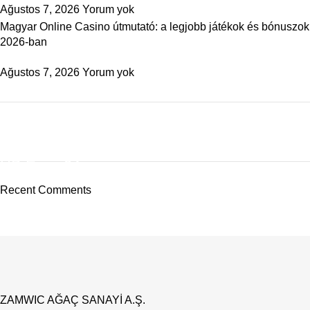
Ağustos 7, 2026
Yorum yok
Magyar Online Casino útmutató: a legjobb játékok és bónuszok
2026-ban
Ağustos 7, 2026
Yorum yok
ON SALE
HP Envy 34
Recent Comments
To Shop
ZAMWIC AĞAÇ SANAYİ A.Ş.