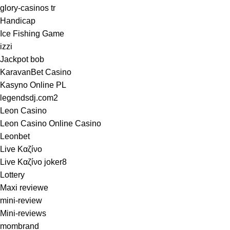
glory-casinos tr
Handicap
Ice Fishing Game
izzi
Jackpot bob
KaravanBet Casino
Kasyno Online PL
legendsdj.com2
Leon Casino
Leon Casino Online Casino
Leonbet
Live Καζίνο
Live Καζίνο joker8
Lottery
Maxi reviewe
mini-review
Mini-reviews
mombrand