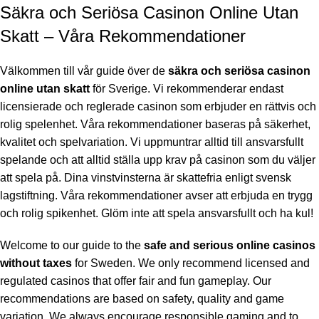
Säkra och Seriösa Casinon Online Utan
Skatt – Våra Rekommendationer
Välkommen till vår guide över de
säkra och seriösa casinon
online utan skatt
för Sverige. Vi rekommenderar endast
licensierade och reglerade casinon som erbjuder en rättvis och
rolig spelenhet. Våra rekommendationer baseras på säkerhet,
kvalitet och spelvariation. Vi uppmuntrar alltid till ansvarsfullt
spelande och att alltid ställa upp krav på casinon som du väljer
att spela på. Dina vinstvinsterna är skattefria enligt svensk
lagstiftning. Våra rekommendationer avser att erbjuda en trygg
och rolig spikenhet. Glöm inte att spela ansvarsfullt och ha kul!
Welcome to our guide to the
safe and serious online casinos
without taxes
for Sweden. We only recommend licensed and
regulated casinos that offer fair and fun gameplay. Our
recommendations are based on safety, quality and game
variation. We always encourage responsible gaming and to