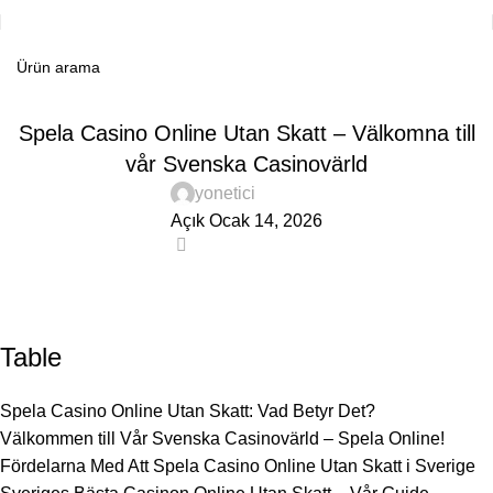
UNCATEGORIZED
Spela Casino Online Utan Skatt – Välkomna till
vår Svenska Casinovärld
yonetici
Açık Ocak 14, 2026
0
Table
Spela Casino Online Utan Skatt: Vad Betyr Det?
Välkommen till Vår Svenska Casinovärld – Spela Online!
Fördelarna Med Att Spela Casino Online Utan Skatt i Sverige