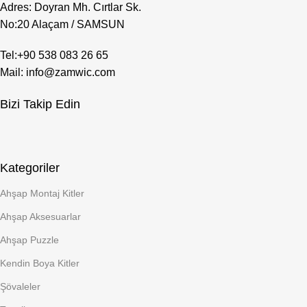
Adres: Doyran Mh. Cırtlar Sk.
No:20 Alaçam / SAMSUN
Tel:+90 538 083 26 65
Mail: info@zamwic.com
Bizi Takip Edin
Kategoriler
Ahşap Montaj Kitler
Ahşap Aksesuarlar
Ahşap Puzzle
Kendin Boya Kitler
Şövaleler