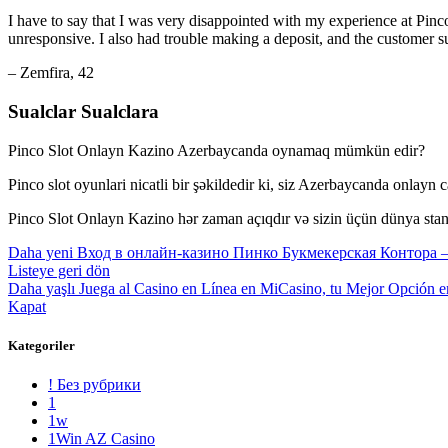
I have to say that I was very disappointed with my experience at Pin
unresponsive. I also had trouble making a deposit, and the customer su
– Zemfira, 42
Sualclar Sualclara
Pinco Slot Onlayn Kazino Azerbaycanda oynamaq mümkün edir?
Pinco slot oyunlari nicatli bir şəkildedir ki, siz Azerbaycanda onlayn c
Pinco Slot Onlayn Kazino hər zaman açıqdır və sizin üçün dünya stand
Daha yeni
Вход в онлайн-казино Пинко Букмекерская Контора 
Listeye geri dön
Daha yaşlı
Juega al Casino en Línea en MiCasino, tu Mejor Opción e
Kapat
Kategoriler
! Без рубрики
1
1w
1Win AZ Casino