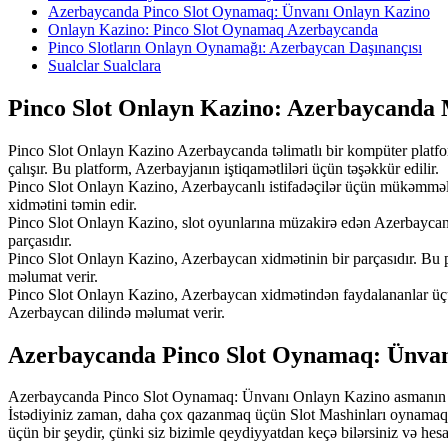
Azerbaycanda Pinco Slot Oynamaq: Ünvanı Onlayn Kazino
Onlayn Kazino: Pinco Slot Oynamaq Azerbaycanda
Pinco Slotların Onlayn Oynamağı: Azerbaycan Daşınançısı
Sualclar Sualclara
Pinco Slot Onlayn Kazino: Azerbaycanda
Pinco Slot Onlayn Kazino Azerbaycanda təlimatlı bir kompüter platform
çalışır. Bu platform, Azerbayjanın iştiqamətliləri üçün təşəkkür edilir.
Pinco Slot Onlayn Kazino, Azerbaycanlı istifadəçilər üçün mükəmməl
xidmətini təmin edir.
Pinco Slot Onlayn Kazino, slot oyunlarına müzakirə edən Azerbaycan x
parçasıdır.
Pinco Slot Onlayn Kazino, Azerbaycan xidmətinin bir parçasıdır. Bu 
məlumat verir.
Pinco Slot Onlayn Kazino, Azerbaycan xidmətindən faydalananlar üçün
Azerbaycan dilində məlumat verir.
Azerbaycanda Pinco Slot Oynamaq: Ünva
Azerbaycanda Pinco Slot Oynamaq: Ünvanı Onlayn Kazino asmanın təkə
İstədiyiniz zaman, daha çox qazanmaq üçün Slot Mashinları oynamaq is
üçün bir şeydir, çünki siz bizimle qeydiyyatdan keçə bilərsiniz və hesa