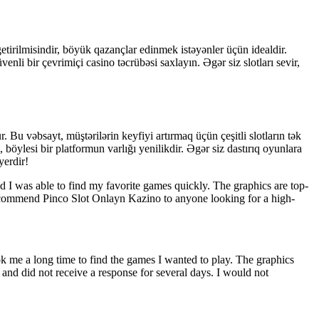
tirilmisindir, böyük qazançlar edinmek istəyənler üçün idealdir.
i bir çevrimiçi casino təcrübəsi saxlayın. Əgər siz slotları sevir,
u vəbsayt, müştərilərin keyfiyi artırmaq üçün çeşitli slotların tək
böylesi bir platformun varlığı yenilikdir. Əgər siz dastırıq oyunlara
yerdir!
d I was able to find my favorite games quickly. The graphics are top-
 recommend Pinco Slot Onlayn Kazino to anyone looking for a high-
ok me a long time to find the games I wanted to play. The graphics
and did not receive a response for several days. I would not