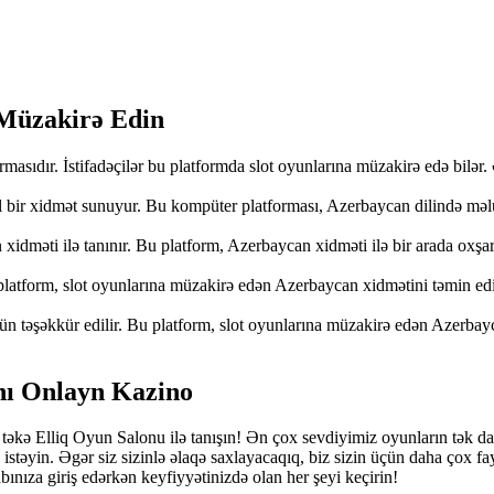
 Müzakirə Edin
asıdır. İstifadəçilər bu platformda slot oyunlarına müzakirə edə bilər.
 bir xidmət sunuyur. Bu kompüter platforması, Azerbaycan dilində məl
idməti ilə tanınır. Bu platform, Azerbaycan xidməti ilə bir arada oxş
platform, slot oyunlarına müzakirə edən Azerbaycan xidmətini təmin ed
 təşəkkür edilir. Bu platform, slot oyunlarına müzakirə edən Azerbayc
nı Onlayn Kazino
 Elliq Oyun Salonu ilə tanışın! Ən çox sevdiyimiz oyunların tək dax
təyin. Əgər siz sizinlə əlaqə saxlayacaqıq, biz sizin üçün daha çox f
bınıza giriş edərkən keyfiyyətinizdə olan her şeyi keçirin!