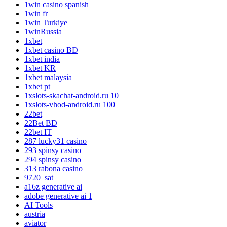
1win casino spanish
1win fr
1win Turkiye
1winRussia
1xbet
1xbet casino BD
1xbet india
1xbet KR
1xbet malaysia
1xbet pt
1xslots-skachat-android.ru 10
1xslots-vhod-android.ru 100
22bet
22Bet BD
22bet IT
287 lucky31 casino
293 spinsy casino
294 spinsy casino
313 rabona casino
9720_sat
a16z generative ai
adobe generative ai 1
AI Tools
austria
aviator