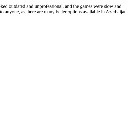
ed outdated and unprofessional, and the games were slow and
to anyone, as there are many better options available in Azerbaijan.