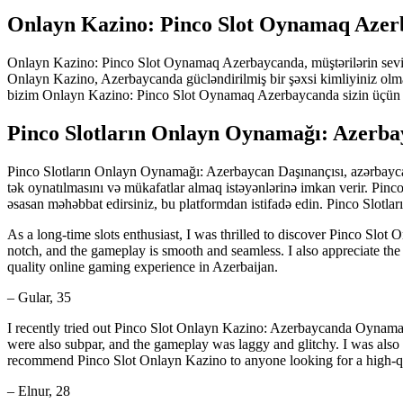
Onlayn Kazino: Pinco Slot Oynamaq Aze
Onlayn Kazino: Pinco Slot Oynamaq Azerbaycanda, müştərilərin sevimli 
Onlayn Kazino, Azerbaycanda gücləndirilmiş bir şəxsi kimliyiniz olmad
bizim Onlayn Kazino: Pinco Slot Oynamaq Azerbaycanda sizin üçün 
Pinco Slotların Onlayn Oynamağı: Azerba
Pinco Slotların Onlayn Oynamağı: Azerbaycan Daşınançısı, azərbaycan d
tək oynatılmasını və mükafatlar almaq istəyənlərinə imkan verir. Pinco 
əsasan məhəbbat edirsiniz, bu platformdan istifadə edin. Pinco Slotla
As a long-time slots enthusiast, I was thrilled to discover Pinco Slo
notch, and the gameplay is smooth and seamless. I also appreciate th
quality online gaming experience in Azerbaijan.
– Gular, 35
I recently tried out Pinco Slot Onlayn Kazino: Azerbaycanda Oynamaq, 
were also subpar, and the gameplay was laggy and glitchy. I was also 
recommend Pinco Slot Onlayn Kazino to anyone looking for a high-qu
– Elnur, 28