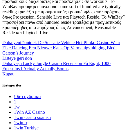
προσωπικούς διαχειριστές και προσκλήσεις σε workouts. Το
WinBay προσφέρει πάνω από some sort of hundred are typically
residing τραπέζια με πραγματικούς κρουπιέρηδες από παρόχους
όπως Progression, Sensible Live και Playtech Reside. Το WinBay”
“προσφέρει πάνω από hundred reside τραπέζια με πραγματικούς
κρουπιέρηδες από παρόχους όπως Advancement, Reasonable
Reside και Playtech Live.
Daha yeni
“ontdek De Sensatie Vehicle Het Plinko Casino Waar
Elke Dancing Een Nieuwe Kans Op Vermenigvuldiging Biedt
Carson’s Journey
Listeye geri dön
Daha yaşlı
Lucky Jungle Casino Recension Få Eight, 1000
Freespins I Actually Actually Bonus
Kapat
Kategoriler
! Без рубрики
1
1w
1Win AZ Casino
1win casino spanish
1win fr
1win Turkiye