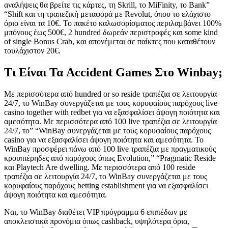
αναλήψεις θα βρείτε τις κάρτες, τη Skrill, το MiFinity, το Bank”
“Shift και τη τραπεζική μεταφορά με Revolut, όπου το ελάχιστο
όριο είναι τα 10€. Το πακέτο καλωσορίσματος περιλαμβάνει 100%
μπόνους έως 500€, 2 hundred δωρεάν περιστροφές και some kind
of single Bonus Crab, και απονέμεται σε παίκτες που καταθέτουν
τουλάχιστον 20€.
Τι Είναι Τα Accident Games Στο Winbay;
Με περισσότερα από hundred or so reside τραπέζια σε λειτουργία
24/7, το WinBay συνεργάζεται με τους κορυφαίους παρόχους live
casino together with redbet για να εξασφαλίσει άψογη ποιότητα και
αμεσότητα. Με περισσότερα από 100 live τραπέζια σε λειτουργία
24/7, το” “WinBay συνεργάζεται με τους κορυφαίους παρόχους
casino για να εξασφαλίσει άψογη ποιότητα και αμεσότητα. Το
WinBay προσφέρει πάνω από 100 live τραπέζια με πραγματικούς
κρουπιέρηδες από παρόχους όπως Evolution,” “Pragmatic Reside
και Playtech Are dwelling. Με περισσότερα από 100 reside
τραπέζια σε λειτουργία 24/7, το WinBay συνεργάζεται με τους
κορυφαίους παρόχους betting establishment για να εξασφαλίσει
άψογη ποιότητα και αμεσότητα.
Ναι, το WinBay διαθέτει VIP πρόγραμμα 6 επιπέδων με
αποκλειστικά προνόμια όπως cashback, υψηλότερα όρια,