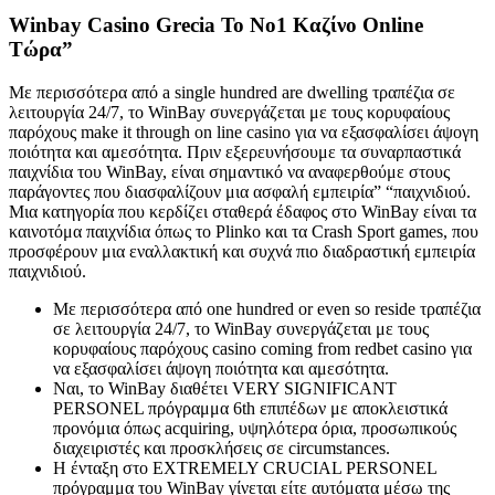
Winbay Casino Grecia Το Νο1 Καζίνο Online
Τώρα”
Με περισσότερα από a single hundred are dwelling τραπέζια σε
λειτουργία 24/7, το WinBay συνεργάζεται με τους κορυφαίους
παρόχους make it through on line casino για να εξασφαλίσει άψογη
ποιότητα και αμεσότητα. Πριν εξερευνήσουμε τα συναρπαστικά
παιχνίδια του WinBay, είναι σημαντικό να αναφερθούμε στους
παράγοντες που διασφαλίζουν μια ασφαλή εμπειρία” “παιχνιδιού.
Μια κατηγορία που κερδίζει σταθερά έδαφος στο WinBay είναι τα
καινοτόμα παιχνίδια όπως το Plinko και τα Crash Sport games, που
προσφέρουν μια εναλλακτική και συχνά πιο διαδραστική εμπειρία
παιχνιδιού.
Με περισσότερα από one hundred or even so reside τραπέζια
σε λειτουργία 24/7, το WinBay συνεργάζεται με τους
κορυφαίους παρόχους casino coming from redbet casino για
να εξασφαλίσει άψογη ποιότητα και αμεσότητα.
Ναι, το WinBay διαθέτει VERY SIGNIFICANT
PERSONEL πρόγραμμα 6th επιπέδων με αποκλειστικά
προνόμια όπως acquiring, υψηλότερα όρια, προσωπικούς
διαχειριστές και προσκλήσεις σε circumstances.
Η ένταξη στο EXTREMELY CRUCIAL PERSONEL
πρόγραμμα του WinBay γίνεται είτε αυτόματα μέσω της