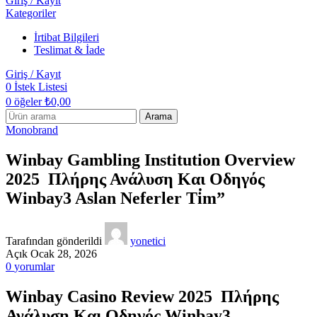
Giriş / Kayıt
Kategoriler
İrtibat Bilgileri
Teslimat & İade
Giriş / Kayıt
0
İstek Listesi
0
öğeler
₺
0,00
Arama
Monobrand
Winbay Gambling Institution Overview
2025 ️ Πλήρης Ανάλυση Και Οδηγός
Winbay3 Aslan Neferler Ti̇m”
Tarafından gönderildi
yonetici
Açık Ocak 28, 2026
0
yorumlar
Winbay Casino Review 2025 ️ Πλήρης
Ανάλυση Και Οδηγός Winbay3