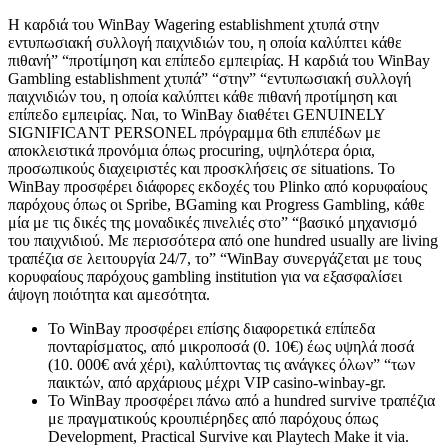
Η καρδιά του WinBay Wagering establishment χτυπά στην
εντυπωσιακή συλλογή παιχνιδιών του, η οποία καλύπτει κάθε
πιθανή” “προτίμηση και επίπεδο εμπειρίας. Η καρδιά του WinBay
Gambling establishment χτυπά” “στην” “εντυπωσιακή συλλογή
παιχνιδιών του, η οποία καλύπτει κάθε πιθανή προτίμηση και
επίπεδο εμπειρίας. Ναι, το WinBay διαθέτει GENUINELY
SIGNIFICANT PERSONEL πρόγραμμα 6th επιπέδων με
αποκλειστικά προνόμια όπως procuring, υψηλότερα όρια,
προσωπικούς διαχειριστές και προσκλήσεις σε situations. Το
WinBay προσφέρει διάφορες εκδοχές του Plinko από κορυφαίους
παρόχους όπως οι Spribe, BGaming και Progress Gambling, κάθε
μία με τις δικές της μοναδικές πινελιές στο” “βασικό μηχανισμό
του παιχνιδιού. Με περισσότερα από one hundred usually are living
τραπέζια σε λειτουργία 24/7, το” “WinBay συνεργάζεται με τους
κορυφαίους παρόχους gambling institution για να εξασφαλίσει
άψογη ποιότητα και αμεσότητα.
Το WinBay προσφέρει επίσης διαφορετικά επίπεδα
πονταρίσματος, από μικροποσά (0. 10€) έως υψηλά ποσά
(10. 000€ ανά χέρι), καλύπτοντας τις ανάγκες όλων” “των
παικτών, από αρχάριους μέχρι VIP casino-winbay-gr.
Το WinBay προσφέρει πάνω από a hundred survive τραπέζια
με πραγματικούς κρουπιέρηδες από παρόχους όπως
Development, Practical Survive και Playtech Make it via.