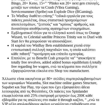
Bingo, 20+ Keno, 15+” “Plinko και 20+ next gen επιλογές,
μεταξύ των οποίων τα Crash (Vibra Gaming),
Servicenummer (Spribe) και Explode Dice (BGaming).
Το WinBay διαθέτει επίσης” “ειδικά εργαλεία για τους
παίκτες ρουλέτας, όπως στατιστικά προηγούμενων
αποτελεσμάτων, “ζεστούς” και “κρύους” αριθμούς, και
δυνατότητα αποθήκευσης αγαπημένων στοιχημάτων.
Εμβληματικοί τίτλοι για το ελληνικό κοινό όπως το Orange
Wizard, το Celestial satellite Princess Trinity και το Duel with
Start δεν θα μπορούσαν να απουσιάζουν.
Η καρδιά του WinBay Bets establishment χτυπά στην
εντυπωσιακή συλλογή παιχνιδιών του, η οποία καλύπτει
κάθε πιθανή” “προτίμηση και επίπεδο εμπειρίας.
Επιπλέον, με το Benefit Crab μπορείτε να” “αποκτήσετε
totally free revolves, added added bonus equilibrium ή totally
free regarding fee wagers, ενώ τα κέρματα που συλλέγετε
εξαργυρώνονται εύκολα στο Shop του manufacturer.
Άλλωστε είναι οικογένεια με 80+ σελίδες συμπεριλαμβανομένων
των κορυφαίων Wazamba, Slot machine online games Structure,
Supabet και Star Play, την ώρα που έχει εξασφαλίσει άδεια
λειτουργίας από τις Φιλιππίνες. Οι παίκτες του Spinlander
επωφελούνται από 25% επιστροφή μετρητών έως 200€ κάθε
εβδομάδα για τις απώλειες στο make it through καζίνο, “ „ενώ τα
VIP μέλη απολαμβάνουν ακόμη μεγαλύτερη επιβράβευση στα