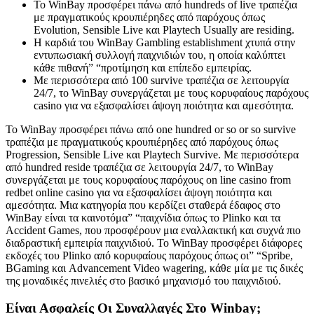
Το WinBay προσφέρει πάνω από hundreds of live τραπέζια
με πραγματικούς κρουπιέρηδες από παρόχους όπως
Evolution, Sensible Live και Playtech Usually are residing.
Η καρδιά του WinBay Gambling establishment χτυπά στην
εντυπωσιακή συλλογή παιχνιδιών του, η οποία καλύπτει
κάθε πιθανή” “προτίμηση και επίπεδο εμπειρίας.
Με περισσότερα από 100 survive τραπέζια σε λειτουργία
24/7, το WinBay συνεργάζεται με τους κορυφαίους παρόχους
casino για να εξασφαλίσει άψογη ποιότητα και αμεσότητα.
Το WinBay προσφέρει πάνω από one hundred or so or so survive
τραπέζια με πραγματικούς κρουπιέρηδες από παρόχους όπως
Progression, Sensible Live και Playtech Survive. Με περισσότερα
από hundred reside τραπέζια σε λειτουργία 24/7, το WinBay
συνεργάζεται με τους κορυφαίους παρόχους on line casino from
redbet online casino για να εξασφαλίσει άψογη ποιότητα και
αμεσότητα. Μια κατηγορία που κερδίζει σταθερά έδαφος στο
WinBay είναι τα καινοτόμα” “παιχνίδια όπως το Plinko και τα
Accident Games, που προσφέρουν μια εναλλακτική και συχνά πιο
διαδραστική εμπειρία παιχνιδιού. Το WinBay προσφέρει διάφορες
εκδοχές του Plinko από κορυφαίους παρόχους όπως οι” “Spribe,
BGaming και Advancement Video wagering, κάθε μία με τις δικές
της μοναδικές πινελιές στο βασικό μηχανισμό του παιχνιδιού.
Είναι Ασφαλείς Οι Συναλλαγές Στο Winbay;