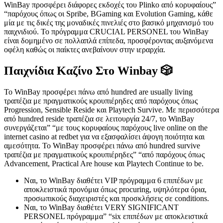
WinBay προσφέρει διάφορες εκδοχές του Plinko από κορυφαίους”
“παρόχους όπως οι Spribe, BGaming και Evolution Gaming, κάθε
μία με τις δικές της μοναδικές πινελιές στο βασικό μηχανισμό του
παιχνιδιού. Το πρόγραμμα CRUCIAL PERSONEL του WinBay
είναι δομημένο σε πολλαπλά επίπεδα, προσφέροντας αυξανόμενα
οφέλη καθώς οι παίκτες ανεβαίνουν στην ιεραρχία.
Παιχνίδια Καζίνο Στο Winbay 🎲
Το WinBay προσφέρει πάνω από hundred are usually living
τραπέζια με πραγματικούς κρουπιέρηδες από παρόχους όπως
Progression, Sensible Reside και Playtech Survive. Με περισσότερα
από hundred reside τραπέζια σε λειτουργία 24/7, το WinBay
συνεργάζεται” “με τους κορυφαίους παρόχους live online on the
internet casino at redbet για να εξασφαλίσει άψογη ποιότητα και
αμεσότητα. Το WinBay προσφέρει πάνω από hundred survive
τραπέζια με πραγματικούς κρουπιέρηδες” “από παρόχους όπως
Advancement, Practical Are house και Playtech Continue to be.
Ναι, το WinBay διαθέτει VIP πρόγραμμα 6 επιπέδων με
αποκλειστικά προνόμια όπως procuring, υψηλότερα όρια,
προσωπικούς διαχειριστές και προσκλήσεις σε conditions.
Ναι, το WinBay διαθέτει VERY SIGNIFICANT
PERSONEL πρόγραμμα” “six επιπέδων με αποκλειστικά