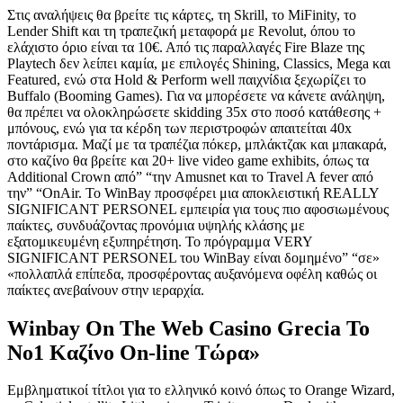
Στις αναλήψεις θα βρείτε τις κάρτες, τη Skrill, το MiFinity, το
Lender Shift και τη τραπεζική μεταφορά με Revolut, όπου το
ελάχιστο όριο είναι τα 10€. Από τις παραλλαγές Fire Blaze της
Playtech δεν λείπει καμία, με επιλογές Shining, Classics, Mega και
Featured, ενώ στα Hold & Perform well παιχνίδια ξεχωρίζει το
Buffalo (Booming Games). Για να μπορέσετε να κάνετε ανάληψη,
θα πρέπει να ολοκληρώσετε skidding 35x στο ποσό κατάθεσης +
μπόνους, ενώ για τα κέρδη των περιστροφών απαιτείται 40x
ποντάρισμα. Μαζί με τα τραπέζια πόκερ, μπλάκτζακ και μπακαρά,
στο καζίνο θα βρείτε και 20+ live video game exhibits, όπως τα
Additional Crown από” “την Amusnet και το Travel A fever από
την” “OnAir. Το WinBay προσφέρει μια αποκλειστική REALLY
SIGNIFICANT PERSONEL εμπειρία για τους πιο αφοσιωμένους
παίκτες, συνδυάζοντας προνόμια υψηλής κλάσης με
εξατομικευμένη εξυπηρέτηση. Το πρόγραμμα VERY
SIGNIFICANT PERSONEL του WinBay είναι δομημένο” “σε»
«πολλαπλά επίπεδα, προσφέροντας αυξανόμενα οφέλη καθώς οι
παίκτες ανεβαίνουν στην ιεραρχία.
Winbay On The Web Casino Grecia Το
Νο1 Καζίνο On-line Τώρα»
Εμβληματικοί τίτλοι για το ελληνικό κοινό όπως το Orange Wizard,