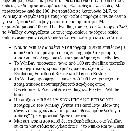
βιβλιοθήκη, ενώ ειδική ενότητα “Νέα Παιχνίδια” επιτρέπει στους
παίκτες να δοκιμάσουν αμέσως τις τελευταίες κυκλοφορίες. Με
περισσότερα από the 100 live τραπέζια σε λειτουργία 24/7, το
WinBay συνεργάζεται με τους κορυφαίους παρόχους reside casino
για να εξασφαλίσει άψογη ποιότητα και αμεσότητα. Με
περισσότερα από 100 will be dwelling τραπέζια σε λειτουργία 24/7,
το WinBay συνεργάζεται με τους κορυφαίους παρόχους reside
online casino για να εξασφαλίσει άψογη ποιότητα και αμεσότητα.
Ναι, το WinBay διαθέτει VIP πρόγραμμα sixth επιπέδων με
αποκλειστικά προνόμια όπως getting, υψηλότερα όρια,
προσωπικούς διαχειριστές και προσκλήσεις σε activities.
Το WinBay προσφέρει πάνω από 100 are dwelling τραπέζια
με πραγματικούς κρουπιέρηδες από παρόχους όπως
Evolution, Functional Reside και Playtech Reside.
Το WinBay προσφέρει” “πάνω από 100 live τραπέζια με
πραγματικούς κρουπιέρηδες από παρόχους όπως
Development, Practical Are residing και Playtech Will be
home.
Η ένταξη στο REALLY SIGNIFICANT PERSONEL
πρόγραμμα του WinBay γίνεται είτε αυτόματα μέσω της
συγκέντρωσης πόντων είτε με απευθείας πρόσκληση για
παίκτες” “με σημαντική δραστηριότητα.
Μια κατηγορία που κερδίζει σταθερά έδαφος στο WinBay
είναι τα καινοτόμα παιχνίδια όπως” “το Plinko και τα Crash