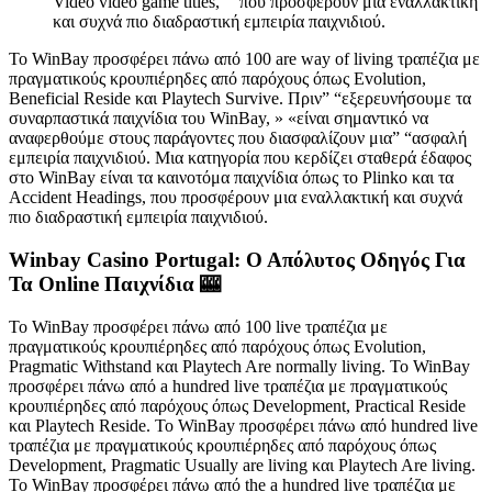
Video video game titles,” “που προσφέρουν μια εναλλακτική
και συχνά πιο διαδραστική εμπειρία παιχνιδιού.
Το WinBay προσφέρει πάνω από 100 are way of living τραπέζια με
πραγματικούς κρουπιέρηδες από παρόχους όπως Evolution,
Beneficial Reside και Playtech Survive. Πριν” “εξερευνήσουμε τα
συναρπαστικά παιχνίδια του WinBay, » «είναι σημαντικό να
αναφερθούμε στους παράγοντες που διασφαλίζουν μια” “ασφαλή
εμπειρία παιχνιδιού. Μια κατηγορία που κερδίζει σταθερά έδαφος
στο WinBay είναι τα καινοτόμα παιχνίδια όπως το Plinko και τα
Accident Headings, που προσφέρουν μια εναλλακτική και συχνά
πιο διαδραστική εμπειρία παιχνιδιού.
Winbay Casino Portugal: Ο Απόλυτος Οδηγός Για
Τα Online Παιχνίδια 🎰
Το WinBay προσφέρει πάνω από 100 live τραπέζια με
πραγματικούς κρουπιέρηδες από παρόχους όπως Evolution,
Pragmatic Withstand και Playtech Are normally living. Το WinBay
προσφέρει πάνω από a hundred live τραπέζια με πραγματικούς
κρουπιέρηδες από παρόχους όπως Development, Practical Reside
και Playtech Reside. Το WinBay προσφέρει πάνω από hundred live
τραπέζια με πραγματικούς κρουπιέρηδες από παρόχους όπως
Development, Pragmatic Usually are living και Playtech Are living.
Το WinBay προσφέρει πάνω από the a hundred live τραπέζια με