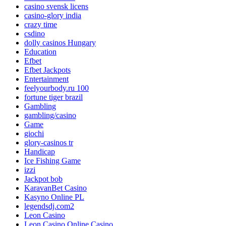
casino svensk licens
casino-glory india
crazy time
csdino
dolly casinos Hungary
Education
Efbet
Efbet Jackpots
Entertainment
feelyourbody.ru 100
fortune tiger brazil
Gambling
gambling/casino
Game
giochi
glory-casinos tr
Handicap
Ice Fishing Game
izzi
Jackpot bob
KaravanBet Casino
Kasyno Online PL
legendsdj.com2
Leon Casino
Leon Casino Online Casino