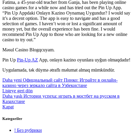
Fatima, a 45-year-old teacher from Ganja, has been playing online
casino games for a while now and has tried out the Pin Up App.
“Pin Up Appdaki Onlayn Kazino Oynamaq Uygundur? I would say
it’s a decent option. The app is easy to navigate and has a good
selection of games. I haven’t won or lost a significant amount of
money yet, but the overall experience has been fine. I would
recommend Pin Up App to those who are looking for a new online
casino to try out.”
Məsul Casino Blogqcuyam.
Pin Up
Pin-Up AZ
App, onlayn kazino oyunlara uyğun olmaqdadır!
Uygulamada, tək düymə ətraflı məlumat almaq mümkündür.
Daha yeni
Официальный сайт Пинко: Играйте в онлайн-
казино через зеркало сайта в Узбекистане
Listeye geri dön
Daha yaşlı
Истории успеха: играть в мостбет на русском в
Казахстане
Kapat
Kategoriler
! Без рубрики