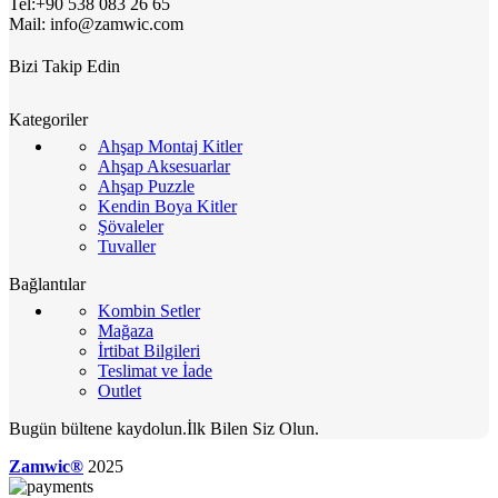
Tel:+90 538 083 26 65
Mail: info@zamwic.com
Bizi Takip Edin
Kategoriler
Ahşap Montaj Kitler
Ahşap Aksesuarlar
Ahşap Puzzle
Kendin Boya Kitler
Şövaleler
Tuvaller
Bağlantılar
Kombin Setler
Mağaza
İrtibat Bilgileri
Teslimat ve İade
Outlet
Bugün bültene kaydolun.İlk Bilen Siz Olun.
Zamwic®
2025