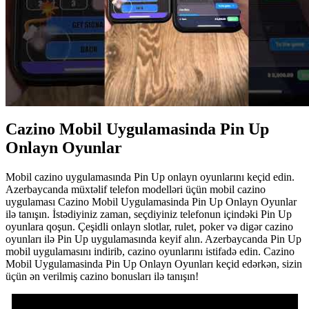
Cazino Mobil Uygulamasinda Pin Up
Onlayn Oyunlar
Mobil cazino uygulamasında Pin Up onlayn oyunlarını keçid edin.
Azerbaycanda müxtəlif telefon modelləri üçün mobil cazino
uygulaması Cazino Mobil Uygulamasinda Pin Up Onlayn Oyunlar
ilə tanışın. İstədiyiniz zaman, seçdiyiniz telefonun içindəki Pin Up
oyunlara qoşun. Çeşidli onlayn slotlar, rulet, poker və digər cazino
oyunları ilə Pin Up uygulamasında keyif alın. Azerbaycanda Pin Up
mobil uygulamasını indirib, cazino oyunlarını istifadə edin. Cazino
Mobil Uygulamasinda Pin Up Onlayn Oyunları keçid edərkən, sizin
üçün ən verilmiş cazino bonusları ilə tanışın!