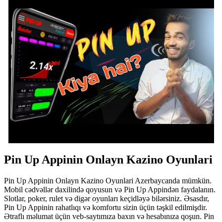
Pin Up Appinin Onlayn Kazino Oyunlari
Pin Up Appinin Onlayn Kazino Oyunlari Azerbaycanda mümkün.
Mobil cədvəllər daxilində qoyusun və Pin Up Appindən faydalanın.
Slotlar, poker, rulet və digər oyunları keçidləyə bilərsiniz. Əsasdır,
Pin Up Appinin rahatlıqı və komfortu sizin üçün təşkil edilmişdir.
Ətraflı məlumat üçün veb-saytımıza baxın və hesabınıza qoşun. Pin