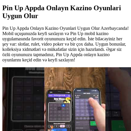
Pin Up Appda Onlayn Kazino Oyunlari
Uygun Olur
Pin Up Appda Onlayn Kazino Oyunlari Uygun Olur Azerbaycanda!
Mobil uçuşunuzda keyfi saxlayın və Pin Up mobil kazino
uygulamasında favorit oyununuzu keçid edin. İste biləcəyiniz her
şey var: slotlar, rulet, video poker və bir çox daha. Uygun bonuslar,
kolleksiya xidmətləri və mükafatlar sizin için hazırlandı. Əgər siz
özlü oyununuzu tapmadınız, Pin Up Appda onlayn kazino
oyunlarını keçid edin və keyfi saxlayın!