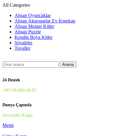
All Categories
Ahşap Oyuncaklar
Ahşap Aksesuarlar Ev-İçmekan
Ahşap Montaj Kitler
Ahşap Puzzle
Kendin Boya Kitler
Şövaleler
Tuvaller
Arama
24 Destek
+90 538-083-26-65
Dunya Çapında
Ayrıcalıklı Kargo
Menü