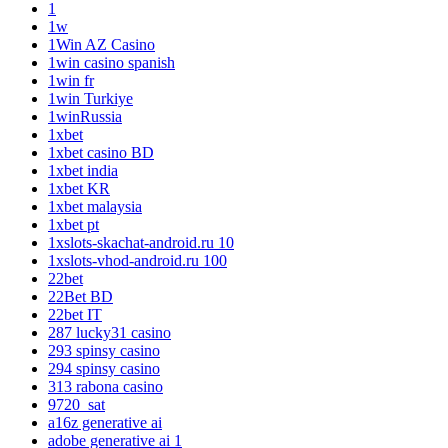
1
1w
1Win AZ Casino
1win casino spanish
1win fr
1win Turkiye
1winRussia
1xbet
1xbet casino BD
1xbet india
1xbet KR
1xbet malaysia
1xbet pt
1xslots-skachat-android.ru 10
1xslots-vhod-android.ru 100
22bet
22Bet BD
22bet IT
287 lucky31 casino
293 spinsy casino
294 spinsy casino
313 rabona casino
9720_sat
a16z generative ai
adobe generative ai 1