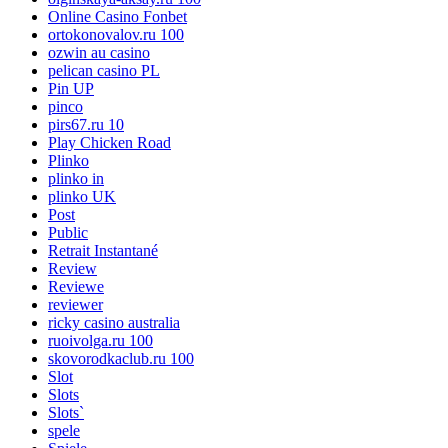
Online Casino Fonbet
ortokonovalov.ru 100
ozwin au casino
pelican casino PL
Pin UP
pinco
pirs67.ru 10
Play Chicken Road
Plinko
plinko in
plinko UK
Post
Public
Retrait Instantané
Review
Reviewe
reviewer
ricky casino australia
ruoivolga.ru 100
skovorodkaclub.ru 100
Slot
Slots
Slots`
spele