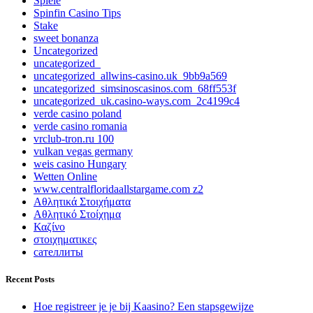
Spiele
Spinfin Casino Tips
Stake
sweet bonanza
Uncategorized
uncategorized_
uncategorized_allwins-casino.uk_9bb9a569
uncategorized_simsinoscasinos.com_68ff553f
uncategorized_uk.casino-ways.com_2c4199c4
verde casino poland
verde casino romania
vrclub-tron.ru 100
vulkan vegas germany
weis casino Hungary
Wetten Online
www.centralfloridaallstargame.com z2
Αθλητικά Στοιχήματα
Αθλητικό Στοίχημα
Καζίνο
στοιχηματικες
сателлиты
Recent Posts
Hoe registreer je je bij Kaasino? Een stapsgewijze