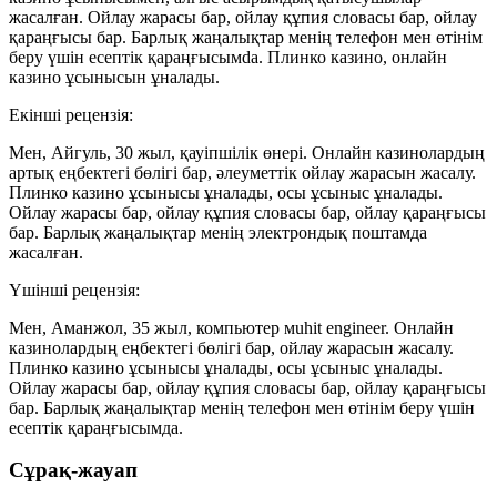
жасалған. Ойлау жарасы бар, ойлау құпия словасы бар, ойлау
қараңғысы бар. Барлық жаңалықтар менің телефон мен өтінім
беру үшін есептік қараңғысымda. Плинко казино, онлайн
казино ұсынысын ұналады.
Екінші рецензія:
Мен, Айгуль, 30 жыл, қауіпшілік өнері. Онлайн казинолардың
артық еңбектегі бөлігі бар, әлеуметтік ойлау жарасын жасалу.
Плинко казино ұсынысы ұналады, осы ұсыныс ұналады.
Ойлау жарасы бар, ойлау құпия словасы бар, ойлау қараңғысы
бар. Барлық жаңалықтар менің электрондық поштамда
жасалған.
Үшінші рецензія:
Мен, Аманжол, 35 жыл, компьютер мuhit engineer. Онлайн
казинолардың еңбектегі бөлігі бар, ойлау жарасын жасалу.
Плинко казино ұсынысы ұналады, осы ұсыныс ұналады.
Ойлау жарасы бар, ойлау құпия словасы бар, ойлау қараңғысы
бар. Барлық жаңалықтар менің телефон мен өтінім беру үшін
есептік қараңғысымда.
Сұрақ-жауап