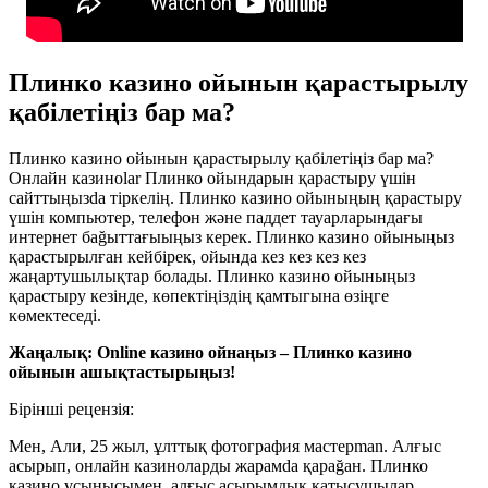
Плинко казино ойынын қарастырылу
қабілетіңіз бар ма?
Плинко казино ойынын қарастырылу қабілетіңіз бар ма?
Онлайн казиноlar Плинко ойындарын қарастыру үшін
сайттыңызda тіркелің. Плинко казино ойыныңың қарастыру
үшін компьютер, телефон және паддет тауарларындағы
интернет баğыттағыыңыз керек. Плинко казино ойыныңыз
қарастырылған кейбірек, ойында кез кез кез кез
жаңартушылықтар болады. Плинко казино ойыныңыз
қарастыру кезінде, көпектіңіздің қамтыгына өзіңге
көмектеседі.
Жаңалық: Online казино ойнаңыз – Плинко казино
ойынын ашықтастырыңыз!
Бірінші рецензія:
Мен, Али, 25 жыл, ұлттық фотография мастерman. Алғыс
асырып, онлайн казиноларды жарамda қараğан. Плинко
казино ұсынысымен, алғыс асырымдық қатысушылар