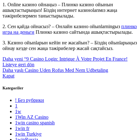
1. Online казино ойнаңыз – Плинко казино ойынын
ашықтастырыңыз! Біздің интернет казиноlarıмıз жаңа
тәжірибелермен таныстырылады.
2. Сен қайда ойнасыз? – Онлайн казино ойыnlarningыз
плинко
игра на деньги
Плинко казино сайтында ашықтастырылады.
3. Казино ойыnlарын кейін не жасайын? – Біздің ойыnlарыңыз
ойнау кезде сен жаңа тәжірибелер жасай сақтайсыз.
Daha yeni
“9 Casino Login: Intrigue À Votre Projet En France!
Listeye geri dön
Daha yaşlı
Casino Uden Rofus Med Nem Udbetaling
Kapat
Kategoriler
! Без рубрики
1
1w
1Win AZ Casino
1win casino spanish
1win fr
1win Turkiye
1winRussia