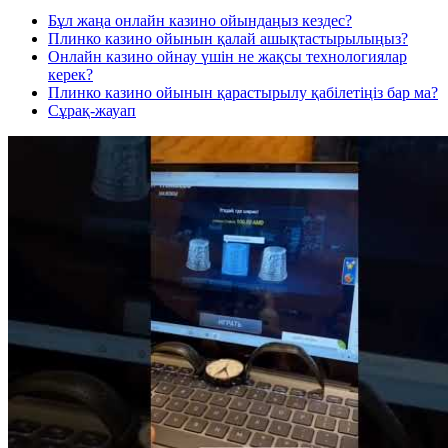
Бұл жаңа онлайн казино ойындаңыз кездес?
Плинко казино ойынын қалай ашықтастырылыңыз?
Онлайн казино ойнау үшін не жақсы технологиялар
керек?
Плинко казино ойынын қарастырылу қабілетіңіз бар ма?
Сұрақ-жауап