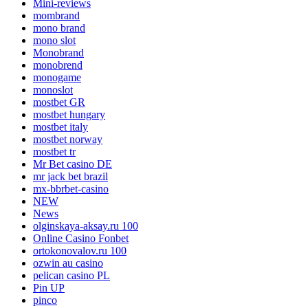
Mini-reviews
mombrand
mono brand
mono slot
Monobrand
monobrend
monogame
monoslot
mostbet GR
mostbet hungary
mostbet italy
mostbet norway
mostbet tr
Mr Bet casino DE
mr jack bet brazil
mx-bbrbet-casino
NEW
News
olginskaya-aksay.ru 100
Online Casino Fonbet
ortokonovalov.ru 100
ozwin au casino
pelican casino PL
Pin UP
pinco