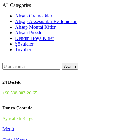
All Categories
Ahşap Oyuncaklar
Ahşap Aksesuarlar Ev-İçmekan
Ahşap Montaj Kitler
Ahşap Puzzle
Kendin Boya Kitler
Şövaleler
Tuvaller
Arama
24 Destek
+90 538-083-26-65
Dunya Çapında
Ayrıcalıklı Kargo
Menü