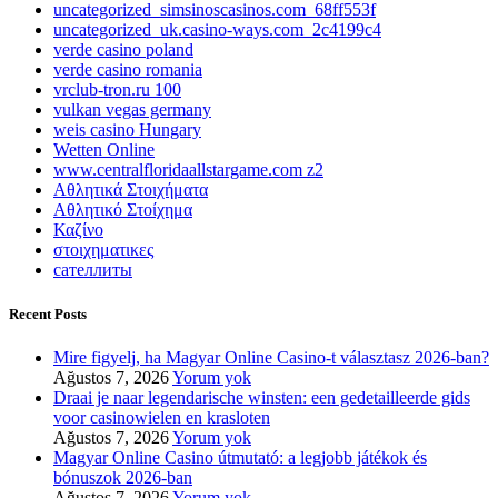
uncategorized_simsinoscasinos.com_68ff553f
uncategorized_uk.casino-ways.com_2c4199c4
verde casino poland
verde casino romania
vrclub-tron.ru 100
vulkan vegas germany
weis casino Hungary
Wetten Online
www.centralfloridaallstargame.com z2
Αθλητικά Στοιχήματα
Αθλητικό Στοίχημα
Καζίνο
στοιχηματικες
сателлиты
Recent Posts
Mire figyelj, ha Magyar Online Casino-t választasz 2026-ban?
Ağustos 7, 2026
Yorum yok
Draai je naar legendarische winsten: een gedetailleerde gids
voor casinowielen en krasloten
Ağustos 7, 2026
Yorum yok
Magyar Online Casino útmutató: a legjobb játékok és
bónuszok 2026-ban
Ağustos 7, 2026
Yorum yok