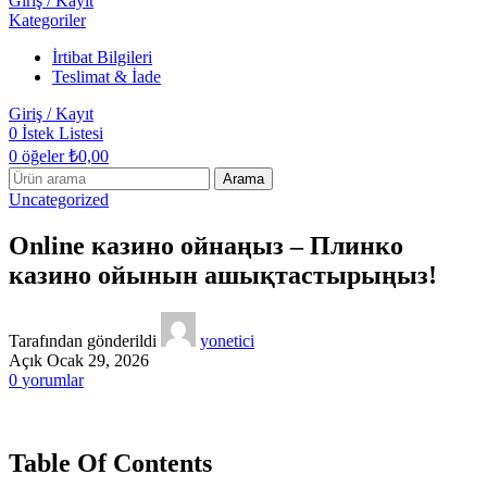
Giriş / Kayıt
Kategoriler
İrtibat Bilgileri
Teslimat & İade
Giriş / Kayıt
0
İstek Listesi
0
öğeler
₺
0,00
Arama
Uncategorized
Online казино ойнаңыз – Плинко
казино ойынын ашықтастырыңыз!
Tarafından gönderildi
yonetici
Açık Ocak 29, 2026
0
yorumlar
Table Of Contents