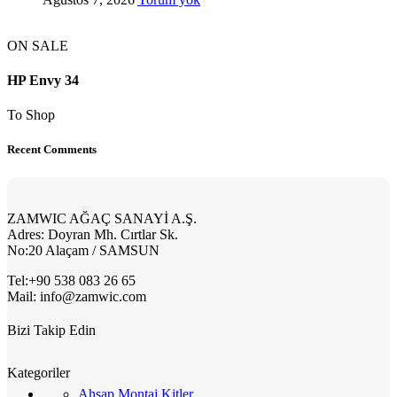
ON SALE
HP Envy 34
To Shop
Recent Comments
ZAMWIC AĞAÇ SANAYİ A.Ş.
Adres: Doyran Mh. Cırtlar Sk.
No:20 Alaçam / SAMSUN
Tel:+90 538 083 26 65
Mail: info@zamwic.com
Bizi Takip Edin
Kategoriler
Ahşap Montaj Kitler