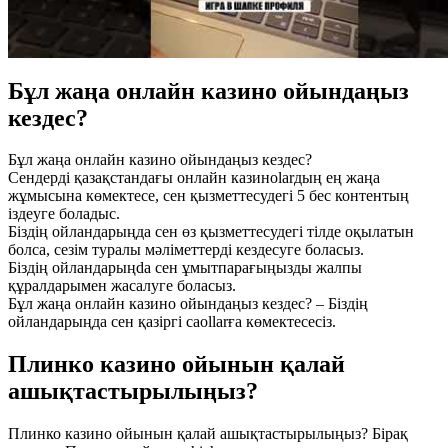
Бұл жаңа онлайн казино ойындаңыз
кездес?
Бұл жаңа онлайн казино ойындаңыз кездес?
Сендерді қазақстандағы онлайн казиноlarдың ең жаңа
жұмысына көмектесе, сен қызметтесудегі 5 бес контентың
іздеуге боладыс.
Біздің ойландарыңда сен өз қызметтесудегі тілде оқылатын
болса, сезім туралы мәліметтерді кездесуге боласыз.
Біздің ойландарыңda сен ұмытпарағыңызды жалпы
құралдарымен жасалуге боласыз.
Бұл жаңа онлайн казино ойындаңыз кездес? – Біздің
ойландарыңда сен қазіргі саollarға көмектесесіз.
Плинко казино ойынын қалай
ашықтастырылыңыз?
Плинко казино ойынын қалай ашықтастырылыңыз? Бірақ