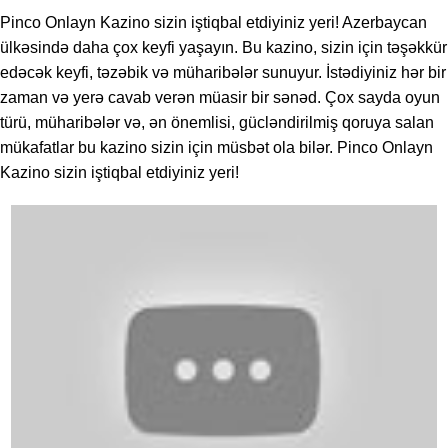
Pinco Onlayn Kazino sizin iştiqbal etdiyiniz yeri! Azerbaycan
ülkəsində daha çox keyfi yaşayın. Bu kazino, sizin için təşəkkür
edəcək keyfi, təzəbik və müharibələr sunuyur. İstədiyiniz hər bir
zaman və yerə cavab verən müasir bir sənəd. Çox sayda oyun
türü, müharibələr və, ən önemlisi, gücləndirilmiş qoruya salan
mükafatlar bu kazino sizin için müsbət ola bilər. Pinco Onlayn
Kazino sizin iştiqbal etdiyiniz yeri!