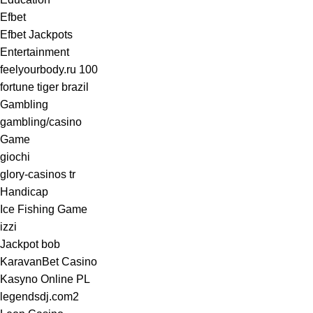
Efbet
Efbet Jackpots
Entertainment
feelyourbody.ru 100
fortune tiger brazil
Gambling
gambling/casino
Game
giochi
glory-casinos tr
Handicap
Ice Fishing Game
izzi
Jackpot bob
KaravanBet Casino
Kasyno Online PL
legendsdj.com2