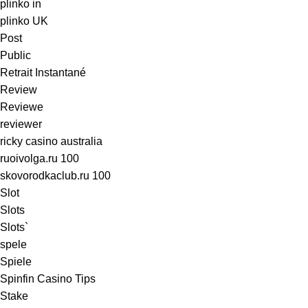
plinko in
plinko UK
Post
Public
Retrait Instantané
Review
Reviewe
reviewer
ricky casino australia
ruoivolga.ru 100
skovorodkaclub.ru 100
Slot
Slots
Slots`
spele
Spiele
Spinfin Casino Tips
Stake