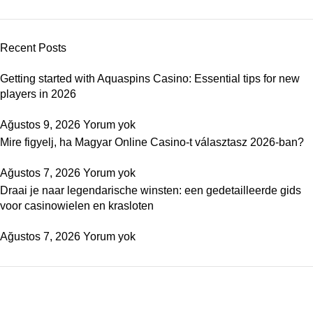
Recent Posts
Getting started with Aquaspins Casino: Essential tips for new
players in 2026
Ağustos 9, 2026
Yorum yok
Mire figyelj, ha Magyar Online Casino-t választasz 2026-ban?
Ağustos 7, 2026
Yorum yok
Draai je naar legendarische winsten: een gedetailleerde gids
voor casinowielen en krasloten
Ağustos 7, 2026
Yorum yok
ON SALE