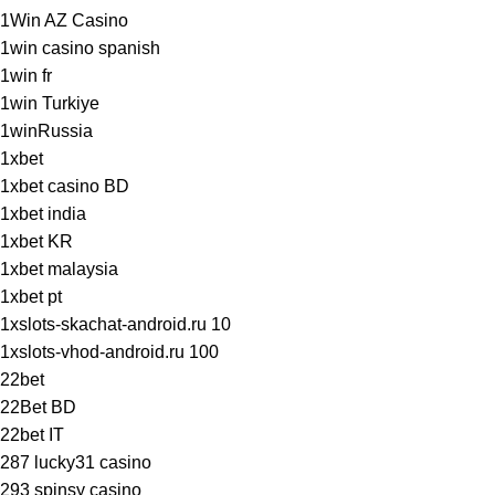
1Win AZ Casino
1win casino spanish
1win fr
1win Turkiye
1winRussia
1xbet
1xbet casino BD
1xbet india
1xbet KR
1xbet malaysia
1xbet pt
1xslots-skachat-android.ru 10
1xslots-vhod-android.ru 100
22bet
22Bet BD
22bet IT
287 lucky31 casino
293 spinsy casino