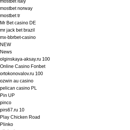
mostbet italy
mostbet norway
mostbet tr
Mr Bet casino DE
mr jack bet brazil
mx-bbrbet-casino
NEW
News
olginskaya-aksay.ru 100
Online Casino Fonbet
ortokonovalov.ru 100
ozwin au casino
pelican casino PL
Pin UP
pinco
pirs67.ru 10
Play Chicken Road
Plinko