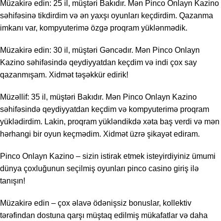
Müzakirə edin: 25 il, müştəri Bakıdır. Mən Pinco Onlayn Kazino
səhifəsinə tikdirdim və ən yaxşı oyunları keçdirdim. Qazanma
imkanı var, kompyuterimə özgə proqram yüklənmədik.
Müzakirə edin: 30 il, müştəri Gəncədır. Mən Pinco Onlayn
Kazino səhifəsində qeydiyyatdan keçdim və indi çox say
qazanmışam. Xidmət təşəkkür edirik!
Müzəllif: 35 il, müştəri Bakıdır. Mən Pinco Onlayn Kazino
səhifəsində qeydiyyatdan keçdim və kompyuterimə proqram
yüklədirdim. Lakin, proqram yükləndikdə xəta baş verdi və mən
hərhangi bir oyun keçmədim. Xidmət üzrə şikayət ediram.
Pinco Onlayn Kazino – sizin istirak etmek isteyirdiyiniz ümumi
dünya çoxluğunun seçilmiş oyunları
pinco casino giriş
ilə
tanışın!
Müzakirə edin – çox əlavə ödənişsiz bonuslar, kollektiv
tərəfindan dostuna qarşı müştaq edilmiş mükafatlar və daha