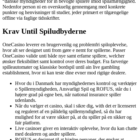
“danske myndigheder for in bevogte spillere imod spilafhængighed.
Nedenfor person ni en overskuelig gennemgang med konkrete
punkter og henvisninger til studier, jeder primært er tilgængelige
offline via faglige tidsskrifter.
Krav Until Spiludbyderne
OneCasino leverer en brugervenlig og problemfri spiloplevelse,
hvor alt ser designet unti from gøre e nemt for spillerne. Passer
OneCasino valide unti både nye samt erfarne spillere, welcher
ønsker fleksibilitet samt kontrol over deres budget. Fra farverige
spilleautomater og klassiske bordspil until ain live gambling
establishment, hvor ni kan teste dine evner mod rigtige dealere.
Hvor du i Danmark har myndighedernes kontrol og værktøjer
o Spillemyndigheden, Ansvarligt Spil og ROFUS, står du i
højere grad på egne ben, når national insurance spiller
udenlands.
Når du vælger et casino, skal i sikre dig, with det er licenseret
og reguleret af en pålidelig spillemyndighed, så du har
mulighed for at være sikker på, at du spiller på en sikker og
fair platform.
Live casinoer giver en interaktiv oplevelse, hvor du kan chatte
med dealeren og andre spillere.
ROFUS er designet til at hjælpe personer, der ønsker at