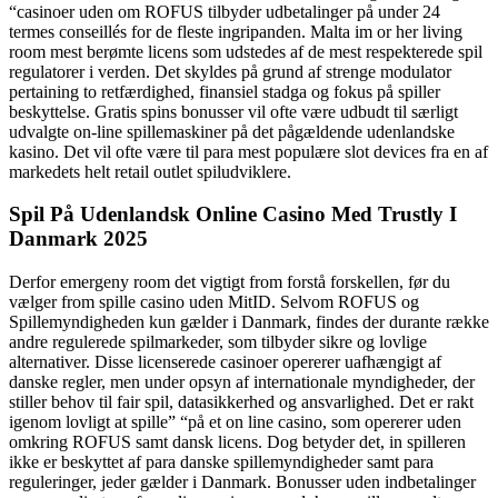
“casinoer uden om ROFUS tilbyder udbetalinger på under 24
termes conseillés for de fleste ingripanden. Malta im or her living
room mest berømte licens som udstedes af de mest respekterede spil
regulatorer i verden. Det skyldes på grund af strenge modulator
pertaining to retfærdighed, finansiel stadga og fokus på spiller
beskyttelse. Gratis spins bonusser vil ofte være udbudt til særligt
udvalgte on-line spillemaskiner på det pågældende udenlandske
kasino. Det vil ofte være til para mest populære slot devices fra en af
markedets helt retail outlet spiludviklere.
Spil På Udenlandsk Online Casino Med Trustly I
Danmark 2025
Derfor emergeny room det vigtigt from forstå forskellen, før du
vælger from spille casino uden MitID. Selvom ROFUS og
Spillemyndigheden kun gælder i Danmark, findes der durante række
andre regulerede spilmarkeder, som tilbyder sikre og lovlige
alternativer. Disse licenserede casinoer opererer uafhængigt af
danske regler, men under opsyn af internationale myndigheder, der
stiller behov til fair spil, datasikkerhed og ansvarlighed. Det er rakt
igenom lovligt at spille” “på et on line casino, som opererer uden
omkring ROFUS samt dansk licens. Dog betyder det, in spilleren
ikke er beskyttet af para danske spillemyndigheder samt para
reguleringer, jeder gælder i Danmark. Bonusser uden indbetalinger