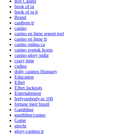
Bof Casino
book of ra
book of ra it
Brand
casibom tr
casino
casino en ligne argent reel
casino en ligne fr
casino onlina ca
casino svensk licens
casino-glory india
crazy time
csdino
dolly casinos Hungary
Education
Efbet
Efbet Jackpots
Entertainment
feelyourbody.ru 100
fortune tiger brazil
Gambling
gambling/casino
Game
giochi
glory-casinos tr