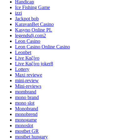
Handicap
Ice Fishing Game
izzi
Jackpot bob
KaravanBet Casino
Kasyno Online PL
legendsdj.com2
Leon Casino
Leon Casino Online Casino
Leonbet
Live Καζίνο
Live Καζίνο joker8
Lottery
Maxi reviewe
mini-review
Mini-reviews
mombrand
mono brand
mono slot
Monobrand
monobrend
monogame
monoslot
mostbet GR
mostbet hungary