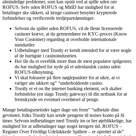
almindelige problemer, som kan opstå ved at spille uden om
ROFUS. Selv uden ROFUS og MitID har mulighed for at
betalinger ske sikkert, så længe casinoet benytter krypterede
forbindelser og verificerede tredjepartsløsninger.
Selvom du spiller uden ROFUS, vil de fleste licenserede
casinoer kræve, at du gennemfører en KYC-proces (Know
Your Customer) regarding at overholde internationale
standarder.
Udbetalinger med Trustly er kendt intended for at være nogle
af de hurtigste i casinoindustrien.
Her får du et overblik more than de mest populære spilgenrer,
du har mulighed for nyde på et udenlandsk casino uden
ROFUS-tilknytning.
Vi skal fokusere på flere nøglepunkter for at sikre, at vi
vælger ain sikkert og” “underholdende casino.
Trustly er et on the internet banking element, och skaber
forbindelse (en slags Trustly gateway) til din netbank for at
fremskynde en eventuel overførsel af penge.
Mange betalingsmetoder tager dage om from” “udbetale dine
gevinster, folks Trustly kan sende pengene til noises konto på få
timer. Selvom indbetalinger med Trustly im or her øjeblikkelige, har
mulighed for at udbetalinger tage noget længere tid. ROFUS –
Register Over Frivilligt Udelukkede Spillere – er oprettet af de”