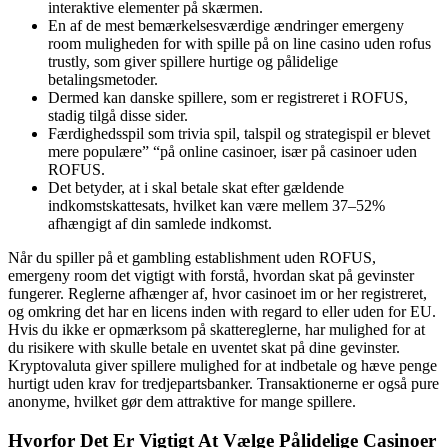
interaktive elementer på skærmen.
En af de mest bemærkelsesværdige ændringer emergeny
room muligheden for with spille på on line casino uden rofus
trustly, som giver spillere hurtige og pålidelige
betalingsmetoder.
Dermed kan danske spillere, som er registreret i ROFUS,
stadig tilgå disse sider.
Færdighedsspil som trivia spil, talspil og strategispil er blevet
mere populære” “på online casinoer, især på casinoer uden
ROFUS.
Det betyder, at i skal betale skat efter gældende
indkomstskattesats, hvilket kan være mellem 37–52%
afhængigt af din samlede indkomst.
Når du spiller på et gambling establishment uden ROFUS,
emergeny room det vigtigt with forstå, hvordan skat på gevinster
fungerer. Reglerne afhænger af, hvor casinoet im or her registreret,
og omkring det har en licens inden with regard to eller uden for EU.
Hvis du ikke er opmærksom på skattereglerne, har mulighed for at
du risikere with skulle betale en uventet skat på dine gevinster.
Kryptovaluta giver spillere mulighed for at indbetale og hæve penge
hurtigt uden krav for tredjepartsbanker. Transaktionerne er også pure
anonyme, hvilket gør dem attraktive for mange spillere.
Hvorfor Det Er Vigtigt At Vælge Pålidelige Casinoer