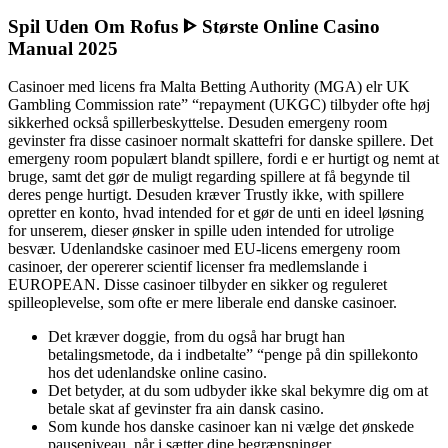
Spil Uden Om Rofus ᐈ Største Online Casino
Manual 2025
Casinoer med licens fra Malta Betting Authority (MGA) elr UK
Gambling Commission rate” “repayment (UKGC) tilbyder ofte høj
sikkerhed också spillerbeskyttelse. Desuden emergeny room
gevinster fra disse casinoer normalt skattefri for danske spillere. Det
emergeny room populært blandt spillere, fordi e er hurtigt og nemt at
bruge, samt det gør de muligt regarding spillere at få begynde til
deres penge hurtigt. Desuden kræver Trustly ikke, with spillere
opretter en konto, hvad intended for et gør de unti en ideel løsning
for unserem, dieser ønsker in spille uden intended for utrolige
besvær. Udenlandske casinoer med EU-licens emergeny room
casinoer, der opererer scientif licenser fra medlemslande i
EUROPEAN. Disse casinoer tilbyder en sikker og reguleret
spilleoplevelse, som ofte er mere liberale end danske casinoer.
Det kræver doggie, from du også har brugt han
betalingsmetode, da i indbetalte” “penge på din spillekonto
hos det udenlandske online casino.
Det betyder, at du som udbyder ikke skal bekymre dig om at
betale skat af gevinster fra ain dansk casino.
Som kunde hos danske casinoer kan ni vælge det ønskede
pauseniveau, når i sætter dine begrænsninger.