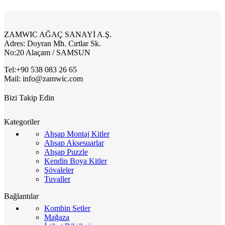
ZAMWIC AĞAÇ SANAYİ A.Ş.
Adres: Doyran Mh. Cırtlar Sk.
No:20 Alaçam / SAMSUN
Tel:+90 538 083 26 65
Mail: info@zamwic.com
Bizi Takip Edin
Kategoriler
Ahşap Montaj Kitler
Ahşap Aksesuarlar
Ahşap Puzzle
Kendin Boya Kitler
Şövaleler
Tuvaller
Bağlantılar
Kombin Setler
Mağaza