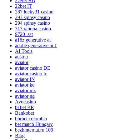
22Bet BD
22bet IT
287 lucky31 casino
293 spinsy casino
294 spinsy casino
313 rabona casino
9720_sat
a16z generative ai
adobe generative ai 1
AI Tools
austria
aviator
aviator casino DE
aviator casino fr
aviator IN
aviator ke
aviator mz
aviator ng
Avocasino
b1bet BR
Bankobet
bbrbet colombia
bet match Hungary
bezhinternat.ru 100
Blog