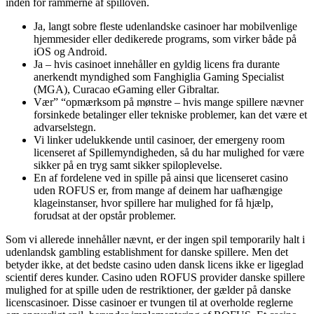
inden for rammerne af spilloven.
Ja, langt sobre fleste udenlandske casinoer har mobilvenlige
hjemmesider eller dedikerede programs, som virker både på
iOS og Android.
Ja – hvis casinoet innehåller en gyldig licens fra durante
anerkendt myndighed som Fanghiglia Gaming Specialist
(MGA), Curacao eGaming eller Gibraltar.
Vær” “opmærksom på mønstre – hvis mange spillere nævner
forsinkede betalinger eller tekniske problemer, kan det være et
advarselstegn.
Vi linker udelukkende until casinoer, der emergeny room
licenseret af Spillemyndigheden, så du har mulighed for være
sikker på en tryg samt sikker spiloplevelse.
En af fordelene ved in spille på ainsi que licenseret casino
uden ROFUS er, from mange af deinem har uafhængige
klageinstanser, hvor spillere har mulighed for få hjælp,
forudsat at der opstår problemer.
Som vi allerede innehåller nævnt, er der ingen spil temporarily halt i
udenlandsk gambling establishment for danske spillere. Men det
betyder ikke, at det bedste casino uden dansk licens ikke er ligeglad
scientif deres kunder. Casino uden ROFUS provider danske spillere
mulighed for at spille uden de restriktioner, der gælder på danske
licenscasinoer. Disse casinoer er tvungen til at overholde reglerne