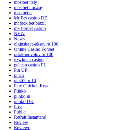
mostbet italy
mostbet norway
mostbet tr
Mr Bet casino DE
mr jack bet brazil
mx-bbrbet-casino
NEW
News
olginskaya-aksay.ru 100
Online Casino Fonbet
ortokonovalov.ru 100
ozwin au casino
pelican casino PL
Pin UP
pinco
pirs67.ru 10
Play Chicken Road
Plinko
plinko in
plinko UK
Post
Public
Retrait Instantané
Review
Reviewe