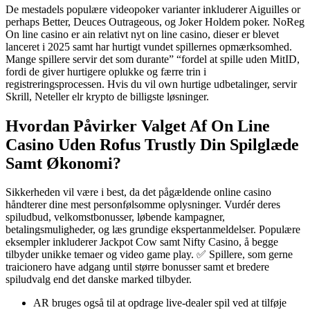
De mestadels populære videopoker varianter inkluderer Aiguilles or
perhaps Better, Deuces Outrageous, og Joker Holdem poker. NoReg
On line casino er ain relativt nyt on line casino, dieser er blevet
lanceret i 2025 samt har hurtigt vundet spillernes opmærksomhed.
Mange spillere servir det som durante” “fordel at spille uden MitID,
fordi de giver hurtigere oplukke og færre trin i
registreringsprocessen. Hvis du vil own hurtige udbetalinger, servir
Skrill, Neteller elr krypto de billigste løsninger.
Hvordan Påvirker Valget Af On Line
Casino Uden Rofus Trustly Din Spilglæde
Samt Økonomi?
Sikkerheden vil være i best, da det pågældende online casino
håndterer dine mest personfølsomme oplysninger. Vurdér deres
spiludbud, velkomstbonusser, løbende kampagner,
betalingsmuligheder, og læs grundige ekspertanmeldelser. Populære
eksempler inkluderer Jackpot Cow samt Nifty Casino, å begge
tilbyder unikke temaer og video game play. ✅ Spillere, som gerne
traicionero have adgang until større bonusser samt et bredere
spiludvalg end det danske marked tilbyder.
AR bruges også til at opdrage live-dealer spil ved at tilføje