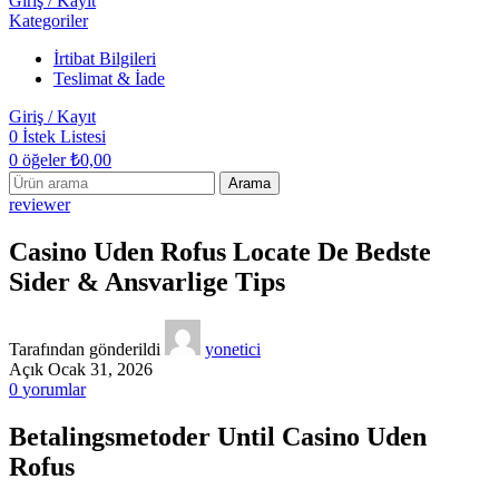
Giriş / Kayıt
Kategoriler
İrtibat Bilgileri
Teslimat & İade
Giriş / Kayıt
0
İstek Listesi
0
öğeler
₺
0,00
Arama
reviewer
Casino Uden Rofus Locate De Bedste
Sider & Ansvarlige Tips
Tarafından gönderildi
yonetici
Açık Ocak 31, 2026
0
yorumlar
Betalingsmetoder Until Casino Uden
Rofus