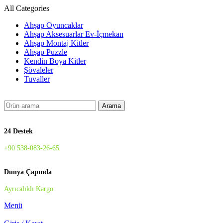
All Categories
Ahşap Oyuncaklar
Ahşap Aksesuarlar Ev-İçmekan
Ahşap Montaj Kitler
Ahşap Puzzle
Kendin Boya Kitler
Şövaleler
Tuvaller
Arama
24 Destek
+90 538-083-26-65
Dunya Çapında
Ayrıcalıklı Kargo
Menü