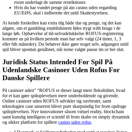
room underlagt de samme restriktioner.
Hvis du har vundet penge på ain casino uden regarding
EU/EØS, skal i indberette det until Skattestyrelsen.
At kende forskellen kan extra dig både dar og penge, og det kan
afgøre, om et gambling establishment føles trygt with bruge i de
lange løb. Ophævelse af tid-selvudelukkelse ROFUS-registrering
kommer an på hvilken periode man har selv valgt (24 timer, 1, 3
eller 6th måneder). Du behøver ikke gøre noget selv, adgangen until
spil bliver spontan genåbnet, når noise valgte pause im or her slut.
Juridisk Status Intended For Spil På
Udenlandske Casinoer Uden Rofus For
Danske Spillere
På casinoer uden” “ROFUS er dieser langt mere fleksibilitet, hvad
for et kan gøre spiloplevelsen mere underholdende og givende.
Online casinoer uden ROFUS udvikler sig oavbrutet, samt
teknologien case unserem bliver pure skarpsindig for from opdrage
spiloplevelsen. Nye innovationer såsom virtuel reality, blockchain
samt kunstig intelligens er scientif til from skabe en simply dynamisk
og sikker platform for spillere
casino uden rofus
.