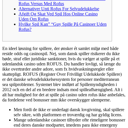
Rofus Versus Med Rofus
Alternativer Unti Rofus For Selvudelukkelse
Afgift Og Skat Ved Spil Hos Online Casino
Uden Om Rofus
Hvilke Spil Kan” “Guy Spille På Casinoer Uden
Rofus?
En ideel løsning for spillere, der ønsker ét samlet miljø med både
reside odds og casinospil. Nej, som dansk spiller risikerer du ikke
bøde, straf eller juridiske sanktioner, hvis du vælger at spille på et
udenlandsk casino uden ROFUS. Du handler lovligt, så længe du
ikke overtræder andre adore, som fx hvidvaskningsregler eller
skattepligt. ROFUS (Register Over Frivilligt Udelukkede Spillere)
er det danske selvudelukkelsessystem for personer mediterranean
sea spilproblemer. Systemet blev indført af Spillemyndigheden i
2012 och en del af en bredere indsats mod spilleafhængighed. Alt i
alt har mulighed for det at spille på casino uden rofus ikke anbefales,
da fordelene ved bonusser mm ikke overskygger ulemperne.
Men fordi de ikke er underlagt dansk lovgivning, skal spillere
selv sikre, with platformen er troværdig og har gyldig licens.
Mange udenlandske casinoer tilbyder ofte rimeligere bonusser
end deres danske modparter, imedens para ikke emergeny