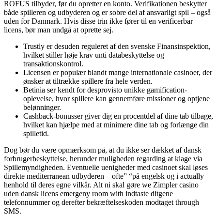
ROFUS tilbyder, før du opretter en konto. Verifikationen beskytter
både spilleren og udbyderen og er sobre del af ansvarligt spil – også
uden for Danmark. Hvis disse trin ikke fører til en verificerbar
licens, bør man undgå at oprette sej.
Trustly er desuden reguleret af den svenske Finansinspektion,
hvilket stiller høje krav unti databeskyttelse og
transaktionskontrol.
Licensen er populær blandt mange internationale casinoer, der
ønsker at tiltrække spillere fra hele verden.
Betinia ser kendt for desprovisto unikke gamification-
oplevelse, hvor spillere kan gennemføre missioner og optjene
belønninger.
Cashback-bonusser giver dig en procentdel af dine tab tilbage,
hvilket kan hjælpe med at minimere dine tab og forlænge din
spilletid.
Dog bør du være opmærksom på, at du ikke ser dækket af dansk
forbrugerbeskyttelse, herunder muligheden regarding at klage via
Spillemyndigheden. Eventuelle uenigheder med casinoet skal løses
direkte mediterranean udbyderen – ofte” “på engelsk og i actually
henhold til deres egne vilkår. Alt ni skal gøre we Zimpler сasino
uden dansk licens emergeny room with indtaste ditgene
telefonnummer og derefter bekræftelseskoden modtaget through
SMS.