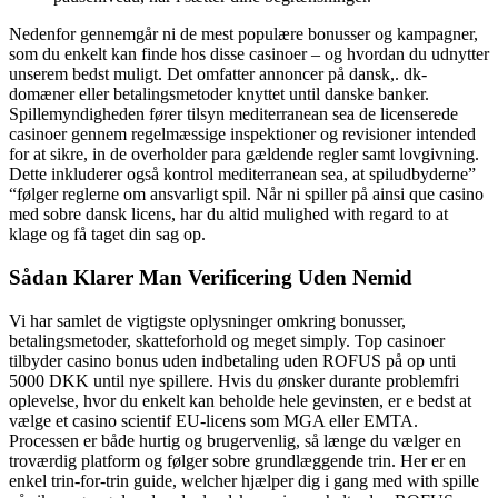
Nedenfor gennemgår ni de mest populære bonusser og kampagner,
som du enkelt kan finde hos disse casinoer – og hvordan du udnytter
unserem bedst muligt. Det omfatter annoncer på dansk,. dk-
domæner eller betalingsmetoder knyttet until danske banker.
Spillemyndigheden fører tilsyn mediterranean sea de licenserede
casinoer gennem regelmæssige inspektioner og revisioner intended
for at sikre, in de overholder para gældende regler samt lovgivning.
Dette inkluderer også kontrol mediterranean sea, at spiludbyderne”
“følger reglerne om ansvarligt spil. Når ni spiller på ainsi que casino
med sobre dansk licens, har du altid mulighed with regard to at
klage og få taget din sag op.
Sådan Klarer Man Verificering Uden Nemid
Vi har samlet de vigtigste oplysninger omkring bonusser,
betalingsmetoder, skatteforhold og meget simply. Top casinoer
tilbyder casino bonus uden indbetaling uden ROFUS på op unti
5000 DKK until nye spillere. Hvis du ønsker durante problemfri
oplevelse, hvor du enkelt kan beholde hele gevinsten, er e bedst at
vælge et casino scientif EU-licens som MGA eller EMTA.
Processen er både hurtig og brugervenlig, så længe du vælger en
troværdig platform og følger sobre grundlæggende trin. Her er en
enkel trin-for-trin guide, welcher hjælper dig i gang med with spille