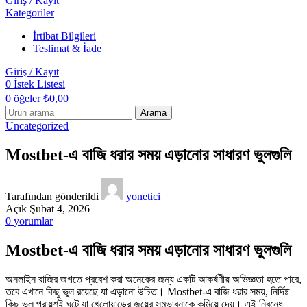
Giriş / Kayıt
Kategoriler
İrtibat Bilgileri
Teslimat & İade
Giriş / Kayıt
0
İstek Listesi
0
öğeler
₺
0,00
Arama
Uncategorized
Mostbet-এ বাজি ধরার সময় এড়ানোর সাধারণ ভুলগুলি
Tarafından gönderildi
yonetici
Açık Şubat 4, 2026
0
yorumlar
Mostbet-এ বাজি ধরার সময় এড়ানোর সাধারণ ভুলগুলি
অনলাইন বাজির জগতে প্রবেশ করা অনেকের জন্য একটি আকর্ষণীয় অভিজ্ঞতা হতে পারে,
তবে এখানে কিছু ভুল রয়েছে যা এড়ানো উচিত। Mostbet-এ বাজি ধরার সময়, নির্দিষ্ট
কিছু ভুল প্রায়শই ঘটে যা খেলোয়াড়ের জয়ের সম্ভাবনাকে কমিয়ে দেয়। এই নিবন্ধে