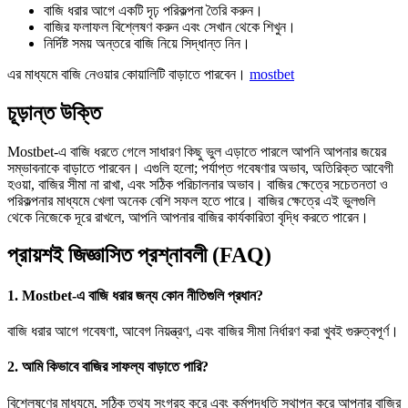
বাজি ধরার আগে একটি দৃঢ় পরিকল্পনা তৈরি করুন।
বাজির ফলাফল বিশ্লেষণ করুন এবং সেখান থেকে শিখুন।
নির্দিষ্ট সময় অন্তরে বাজি নিয়ে সিদ্ধান্ত নিন।
এর মাধ্যমে বাজি নেওয়ার কোয়ালিটি বাড়াতে পারবেন।
mostbet
চূড়ান্ত উক্তি
Mostbet-এ বাজি ধরতে গেলে সাধারণ কিছু ভুল এড়াতে পারলে আপনি আপনার জয়ের
সম্ভাবনাকে বাড়াতে পারবেন। এগুলি হলো; পর্যাপ্ত গবেষণার অভাব, অতিরিক্ত আবেগী
হওয়া, বাজির সীমা না রাখা, এবং সঠিক পরিচালনার অভাব। বাজির ক্ষেত্রে সচেতনতা ও
পরিকল্পনার মাধ্যমে খেলা অনেক বেশি সফল হতে পারে। বাজির ক্ষেত্রে এই ভুলগুলি
থেকে নিজেকে দূরে রাখলে, আপনি আপনার বাজির কার্যকারিতা বৃদ্ধি করতে পারেন।
প্রায়শই জিজ্ঞাসিত প্রশ্নাবলী (FAQ)
1. Mostbet-এ বাজি ধরার জন্য কোন নীতিগুলি প্রধান?
বাজি ধরার আগে গবেষণা, আবেগ নিয়ন্ত্রণ, এবং বাজির সীমা নির্ধারণ করা খুবই গুরুত্বপূর্ণ।
2. আমি কিভাবে বাজির সাফল্য বাড়াতে পারি?
বিশ্লেষণের মাধ্যমে, সঠিক তথ্য সংগ্রহ করে এবং কর্মপদ্ধতি স্থাপন করে আপনার বাজির