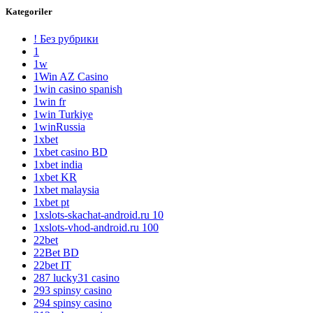
Kategoriler
! Без рубрики
1
1w
1Win AZ Casino
1win casino spanish
1win fr
1win Turkiye
1winRussia
1xbet
1xbet casino BD
1xbet india
1xbet KR
1xbet malaysia
1xbet pt
1xslots-skachat-android.ru 10
1xslots-vhod-android.ru 100
22bet
22Bet BD
22bet IT
287 lucky31 casino
293 spinsy casino
294 spinsy casino