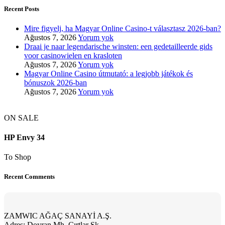
Recent Posts
Mire figyelj, ha Magyar Online Casino-t választasz 2026-ban?
Ağustos 7, 2026
Yorum yok
Draai je naar legendarische winsten: een gedetailleerde gids
voor casinowielen en krasloten
Ağustos 7, 2026
Yorum yok
Magyar Online Casino útmutató: a legjobb játékok és
bónuszok 2026-ban
Ağustos 7, 2026
Yorum yok
ON SALE
HP Envy 34
To Shop
Recent Comments
ZAMWIC AĞAÇ SANAYİ A.Ş.
Adres: Doyran Mh. Cırtlar Sk.