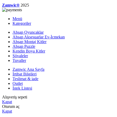
Zamwic®
2025
Menü
Kategoriler
Ahşap Oyuncaklar
Ahşap Aksesuarlar Ev-İçmekan
Ahşap Montaj Kitler
Ahşap Puzzle
Kendin Boya Kitler
Şövaleler
Tuvaller
Zamwic Ana Sayfa
İrtibat Bilgileri
Teslimat & iade
Outlet
İstek Listesi
Alışveriş sepeti
Kapat
Oturum aç
Kapat