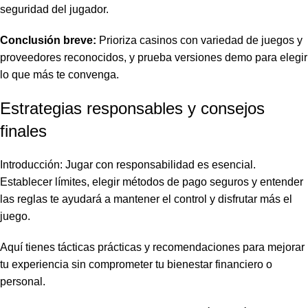
seguridad del jugador.
Conclusión breve:
Prioriza casinos con variedad de juegos y
proveedores reconocidos, y prueba versiones demo para elegir
lo que más te convenga.
Estrategias responsables y consejos
finales
Introducción: Jugar con responsabilidad es esencial.
Establecer límites, elegir métodos de pago seguros y entender
las reglas te ayudará a mantener el control y disfrutar más el
juego.
Aquí tienes tácticas prácticas y recomendaciones para mejorar
tu experiencia sin comprometer tu bienestar financiero o
personal.