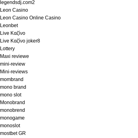
legendsdj.com2
Leon Casino
Leon Casino Online Casino
Leonbet
Live Καζίνο
Live Καζίνο joker8
Lottery
Maxi reviewe
mini-review
Mini-reviews
mombrand
mono brand
mono slot
Monobrand
monobrend
monogame
monoslot
mostbet GR