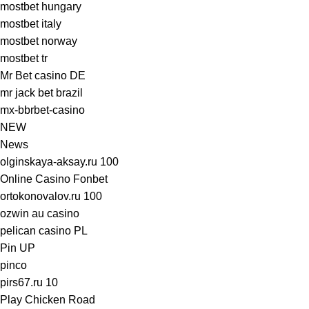
mostbet hungary
mostbet italy
mostbet norway
mostbet tr
Mr Bet casino DE
mr jack bet brazil
mx-bbrbet-casino
NEW
News
olginskaya-aksay.ru 100
Online Casino Fonbet
ortokonovalov.ru 100
ozwin au casino
pelican casino PL
Pin UP
pinco
pirs67.ru 10
Play Chicken Road