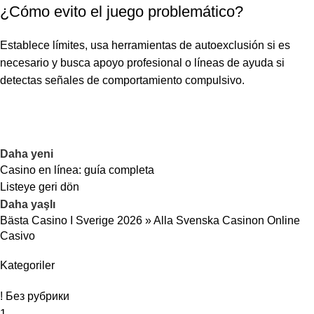
¿Cómo evito el juego problemático?
Establece límites, usa herramientas de autoexclusión si es
necesario y busca apoyo profesional o líneas de ayuda si
detectas señales de comportamiento compulsivo.
Daha yeni
Casino en línea: guía completa
Listeye geri dön
Daha yaşlı
Bästa Casino I Sverige 2026 » Alla Svenska Casinon Online
Casivo
Kategoriler
! Без рубрики
1