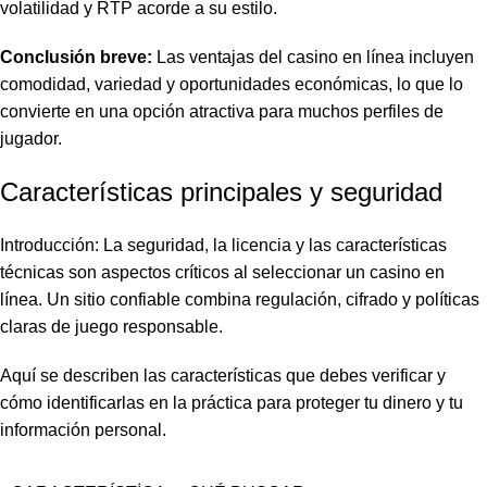
volatilidad y RTP acorde a su estilo.
Conclusión breve:
Las ventajas del casino en línea incluyen
comodidad, variedad y oportunidades económicas, lo que lo
convierte en una opción atractiva para muchos perfiles de
jugador.
Características principales y seguridad
Introducción: La seguridad, la licencia y las características
técnicas son aspectos críticos al seleccionar un casino en
línea. Un sitio confiable combina regulación, cifrado y políticas
claras de juego responsable.
Aquí se describen las características que debes verificar y
cómo identificarlas en la práctica para proteger tu dinero y tu
información personal.