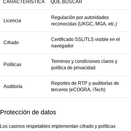
CARACTERÍSTICA
QUÉ BUSCAR
Regulación por autoridades
Licencia
reconocidas (UKGC, MGA, etc.)
Certificado SSL/TLS visible en el
Cifrado
navegador
Terminos y condiciones claros y
Políticas
política de privacidad
Reportes de RTP y auditorías de
Auditoría
terceros (eCOGRA, iTech)
Protección de datos
Los casinos respetables implementan cifrado y políticas