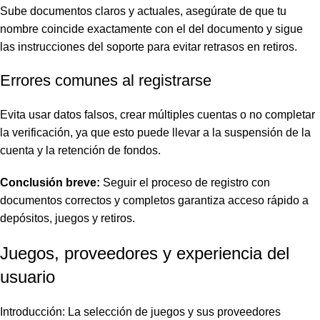
Sube documentos claros y actuales, asegúrate de que tu
nombre coincide exactamente con el del documento y sigue
las instrucciones del soporte para evitar retrasos en retiros.
Errores comunes al registrarse
Evita usar datos falsos, crear múltiples cuentas o no completar
la verificación, ya que esto puede llevar a la suspensión de la
cuenta y la retención de fondos.
Conclusión breve:
Seguir el proceso de registro con
documentos correctos y completos garantiza acceso rápido a
depósitos, juegos y retiros.
Juegos, proveedores y experiencia del
usuario
Introducción: La selección de juegos y sus proveedores