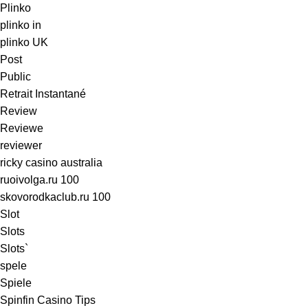
Plinko
plinko in
plinko UK
Post
Public
Retrait Instantané
Review
Reviewe
reviewer
ricky casino australia
ruoivolga.ru 100
skovorodkaclub.ru 100
Slot
Slots
Slots`
spele
Spiele
Spinfin Casino Tips