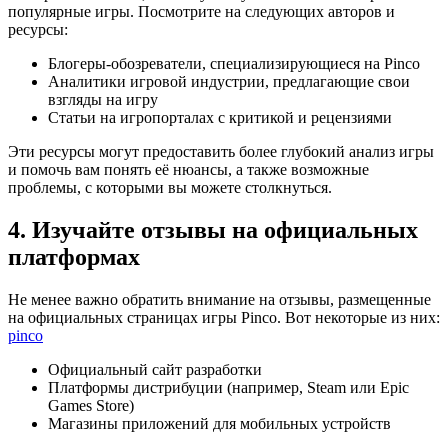
популярные игры. Посмотрите на следующих авторов и
ресурсы:
Блогеры-обозреватели, специализирующиеся на Pinco
Аналитики игровой индустрии, предлагающие свои
взгляды на игру
Статьи на игропорталах с критикой и рецензиями
Эти ресурсы могут предоставить более глубокий анализ игры
и помочь вам понять её нюансы, а также возможные
проблемы, с которыми вы можете столкнуться.
4. Изучайте отзывы на официальных
платформах
Не менее важно обратить внимание на отзывы, размещенные
на официальных страницах игры Pinco. Вот некоторые из них:
pinco
Официальный сайт разработки
Платформы дистрибуции (например, Steam или Epic
Games Store)
Магазины приложений для мобильных устройств