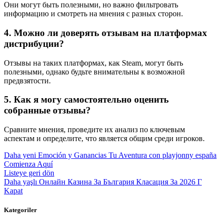
Они могут быть полезными, но важно фильтровать
информацию и смотреть на мнения с разных сторон.
4. Можно ли доверять отзывам на платформах
дистрибуции?
Отзывы на таких платформах, как Steam, могут быть
полезными, однако будьте внимательны к возможной
предвзятости.
5. Как я могу самостоятельно оценить
собранные отзывы?
Сравните мнения, проведите их анализ по ключевым
аспектам и определите, что является общим среди игроков.
Daha yeni
Emoción y Ganancias Tu Aventura con playjonny españa
Comienza Aquí
Listeye geri dön
Daha yaşlı
Онлайн Казина За България Класация За 2026 Г
Kapat
Kategoriler