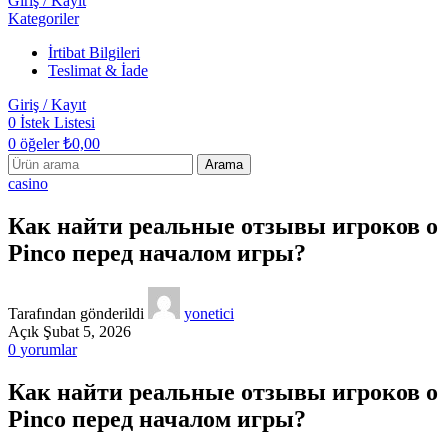
Giriş / Kayıt
Kategoriler
İrtibat Bilgileri
Teslimat & İade
Giriş / Kayıt
0
İstek Listesi
0
öğeler
₺
0,00
Arama
casino
Как найти реальные отзывы игроков о
Pinco перед началом игры?
Tarafından gönderildi
yonetici
Açık Şubat 5, 2026
0
yorumlar
Как найти реальные отзывы игроков о
Pinco перед началом игры?