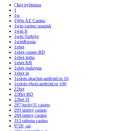
! Без рубрики
1
1w
1Win AZ Casino
1win casino spanish
1win fr
1win Turkiye
1winRussia
1xbet
1xbet casino BD
1xbet india
1xbet KR
1xbet malaysia
1xbet pt
1xslots-skachat-android.ru 10
1xslots-vhod-android.ru 100
22bet
22Bet BD
22bet IT
287 lucky31 casino
293 spinsy casino
294 spinsy casino
313 rabona casino
9720_sat