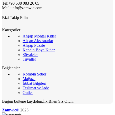
Tel:+90 538 083 26 65
Mail: info@zamwic.com
Bizi Takip Edin
Kategoriler
Ahşap Montaj Kitler
Ahşap Aksesuarlar
Ahşap Puzzle
Kendin Boya Kitler
Şövaleler
Tuvaller
Bağlantılar
Kombin Setler
Mağaza
İrtibat Bilgileri
Teslimat ve İade
Outlet
Bugün bültene kaydolun.İlk Bilen Siz Olun.
Zamwic®
2025