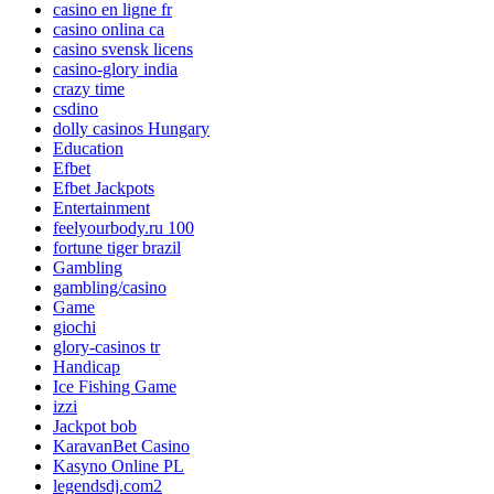
casino en ligne fr
casino onlina ca
casino svensk licens
casino-glory india
crazy time
csdino
dolly casinos Hungary
Education
Efbet
Efbet Jackpots
Entertainment
feelyourbody.ru 100
fortune tiger brazil
Gambling
gambling/casino
Game
giochi
glory-casinos tr
Handicap
Ice Fishing Game
izzi
Jackpot bob
KaravanBet Casino
Kasyno Online PL
legendsdj.com2