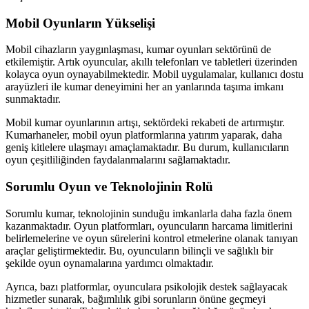
Mobil Oyunların Yükselişi
Mobil cihazların yaygınlaşması, kumar oyunları sektörünü de
etkilemiştir. Artık oyuncular, akıllı telefonları ve tabletleri üzerinden
kolayca oyun oynayabilmektedir. Mobil uygulamalar, kullanıcı dostu
arayüzleri ile kumar deneyimini her an yanlarında taşıma imkanı
sunmaktadır.
Mobil kumar oyunlarının artışı, sektördeki rekabeti de artırmıştır.
Kumarhaneler, mobil oyun platformlarına yatırım yaparak, daha
geniş kitlelere ulaşmayı amaçlamaktadır. Bu durum, kullanıcıların
oyun çeşitliliğinden faydalanmalarını sağlamaktadır.
Sorumlu Oyun ve Teknolojinin Rolü
Sorumlu kumar, teknolojinin sunduğu imkanlarla daha fazla önem
kazanmaktadır. Oyun platformları, oyuncuların harcama limitlerini
belirlemelerine ve oyun sürelerini kontrol etmelerine olanak tanıyan
araçlar geliştirmektedir. Bu, oyuncuların bilinçli ve sağlıklı bir
şekilde oyun oynamalarına yardımcı olmaktadır.
Ayrıca, bazı platformlar, oyunculara psikolojik destek sağlayacak
hizmetler sunarak, bağımlılık gibi sorunların önüne geçmeyi