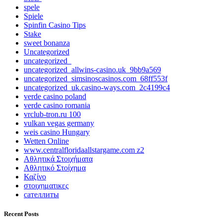
spele
Spiele
Spinfin Casino Tips
Stake
sweet bonanza
Uncategorized
uncategorized_
uncategorized_allwins-casino.uk_9bb9a569
uncategorized_simsinoscasinos.com_68ff553f
uncategorized_uk.casino-ways.com_2c4199c4
verde casino poland
verde casino romania
vrclub-tron.ru 100
vulkan vegas germany
weis casino Hungary
Wetten Online
www.centralfloridaallstargame.com z2
Αθλητικά Στοιχήματα
Αθλητικό Στοίχημα
Καζίνο
στοιχηματικες
сателлиты
Recent Posts