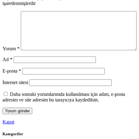
işaretlenmişlerdir
Yorum
*
Ad
*
E-posta
*
İnternet sitesi
Daha sonraki yorumlarımda kullanılması için adım, e-posta
adresim ve site adresim bu tarayıcıya kaydedilsin.
Kapat
Kategoriler