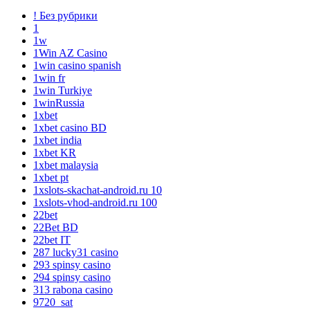
! Без рубрики
1
1w
1Win AZ Casino
1win casino spanish
1win fr
1win Turkiye
1winRussia
1xbet
1xbet casino BD
1xbet india
1xbet KR
1xbet malaysia
1xbet pt
1xslots-skachat-android.ru 10
1xslots-vhod-android.ru 100
22bet
22Bet BD
22bet IT
287 lucky31 casino
293 spinsy casino
294 spinsy casino
313 rabona casino
9720_sat