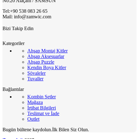
No:20 Alaçam / SAMSUN
Tel:+90 538 083 26 65
Mail: info@zamwic.com
Bizi Takip Edin
Kategoriler
Ahşap Montaj Kitler
Ahşap Aksesuarlar
Ahşap Puzzle
Kendin Boya Kitler
Şövaleler
Tuvaller
Bağlantılar
Kombin Setler
Mağaza
İrtibat Bilgileri
Teslimat ve İade
Outlet
Bugün bültene kaydolun.İlk Bilen Siz Olun.