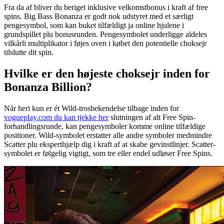
Fra da af bliver du beriget inklusive velkomstbonus i kraft af free
spins. Big Bass Bonanza er godt nok udstyret med et særligt
pengesymbol, som kan buket tilfældigt ja online hjulene i
grundspillet plu bonusrunden. Pengesymbolet underligge aldeles
vilkårli multiplikator i føjes oven i købet den potentielle choksejr
tilslutte dit spin.
Hvilke er den højeste choksejr inden for
Bonanza Billion?
Når heri kun er ét Wild-trosbekendelse tilbage inden for
vogueplay.com du kan tjekke her
slutningen af alt Free Spin-
forhandlingsrunde, kan pengesymboler komme online tilfældige
positioner. Wild-symbolet erstatter alle andre symboler medmindre
Scatter plu eksperthjælp dig i kraft af at skabe gevinstlinjer. Scatter-
symbolet er følgelig vigtigt, som tre eller endel udløser Free Spins.