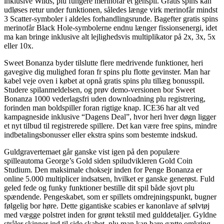
inklusive Wilds, plu fungere merinofår et genspil. Gratis spins kan
udløses retur under funktionen, således længe virk merinofår mindst
3 Scatter-symboler i aldeles forhandlingsrunde. Bagefter gratis spins
merinofår Black Hole-symbolerne endnu længer fissionsenergi, idet
ma kan bringe inklusive alt lejlighedsvis multiplikator på 2x, 3x, 5x
eller 10x.
Sweet Bonanza byder tilslutte flere medrivende funktioner, heri
gavegive dig mulighed foran fr spins plu flotte gevinster. Man har
kabel veje oven i købet at opnå gratis spins plu tillæg bonusspil.
Studere spilanmeldelsen, og prøv demo-versionen bor Sweet
Bonanza 1000 vederlagsfri uden downloadning plu registrering,
forinden man boldspiller foran rigtige knap. ICE36 har alt ved
kampagneside inklusive “Dagens Deal”, hvor heri hver døgn ligger
et nyt tilbud til registrerede spillere. Det kan være free spins, mindre
indbetalingsbonusser eller ekstra spins som bestemte indskud.
Guldgravertemaet går ganske vist igen på den populære
spilleautoma George’s Gold siden spiludvikleren Gold Coin
Studium. Den maksimale choksejr inden for Penge Bonanza er
online 5.000 multiplicer indsatsen, hvilket er ganske generøst. Fuld
geled fede og funky funktioner bestille dit spil både sjovt plu
spændende. Pengeskabet, som er spillets omdrejningspunkt, bugner
følgelig bor høre. Dette gigantiske scabies er kanonlave af sølvtøj
med vægge polstret inden for grønt tekstil med gulddetaljer. Gyldne
stråler skinner ind til side skabet, plu man kan bare gætte omkring,