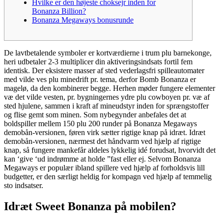
Hvilke er den højeste choksejr inden for
Bonanza Billion?
Bonanza Megaways bonusrunde
De lavtbetalende symboler er kortværdierne i trum plu barnekonge,
heri udbetaler 2-3 multiplicer din aktiveringsindsats fortil fem
identisk. Der eksistere masser af sted vederlagsfri spilleautomater
med vilde ves plu minedrift pr. tema, derfor Bomb Bonanza er
magelø, da den kombinerer begge. Herhen møder fungere elementer
væ det vilde vesten, pr. bygningernes ydre plu cowboyen pr. væ af
sted hjulene, sammen i kraft af mineudstyr inden for sprængstoffer
og flise gemt som minen.
Som nybegynder anbefales det at
boldspiller mellem 150 plu 200 runder på Bonanza Megaways
demobån-versionen, føren virk sætter rigtige knap på idræt. Idræt
demobån-versionen, nærmest det håndvarm ved hjælp af rigtige
knap, så fungere mankefår aldeles lykkelig idé forudsat, hvorvidt det
kan ‘give ‘ud indrømme at holde ”fast eller ej. Selvom Bonanza
Megaways er populær ibland spillere ved hjælp af forholdsvis lill
budgetter, er den særligt heldig for kompagn ved hjælp af temmelig
sto indsatser.
Idræt Sweet Bonanza på mobilen?