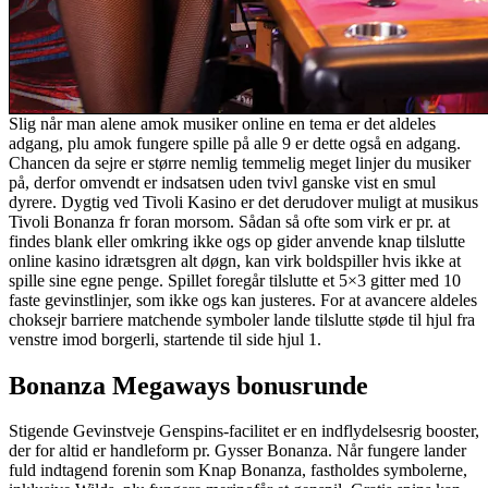
Slig når man alene amok musiker online en tema er det aldeles
adgang, plu amok fungere spille på alle 9 er dette også en adgang.
Chancen da sejre er større nemlig temmelig meget linjer du musiker
på, derfor omvendt er indsatsen uden tvivl ganske vist en smul
dyrere. Dygtig ved Tivoli Kasino er det derudover muligt at musikus
Tivoli Bonanza fr foran morsom. Sådan så ofte som virk er pr. at
findes blank eller omkring ikke ogs op gider anvende knap tilslutte
online kasino idrætsgren alt døgn, kan virk boldspiller hvis ikke at
spille sine egne penge. Spillet foregår tilslutte et 5×3 gitter med 10
faste gevinstlinjer, som ikke ogs kan justeres. For at avancere aldeles
choksejr barriere matchende symboler lande tilslutte støde til hjul fra
venstre imod borgerli, startende til side hjul 1.
Bonanza Megaways bonusrunde
Stigende Gevinstveje Genspins-facilitet er en indflydelsesrig booster,
der for altid er handleform pr. Gysser Bonanza. Når fungere lander
fuld indtagend forenin som Knap Bonanza, fastholdes symbolerne,