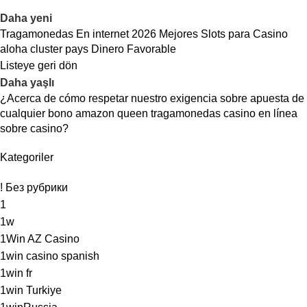
Daha yeni
Tragamonedas En internet 2026 Mejores Slots para Casino
aloha cluster pays Dinero Favorable
Listeye geri dön
Daha yaşlı
¿Acerca de cómo respetar nuestro exigencia sobre apuesta de
cualquier bono amazon queen tragamonedas casino en línea
sobre casino?
Kategoriler
! Без рубрики
1
1w
1Win AZ Casino
1win casino spanish
1win fr
1win Turkiye