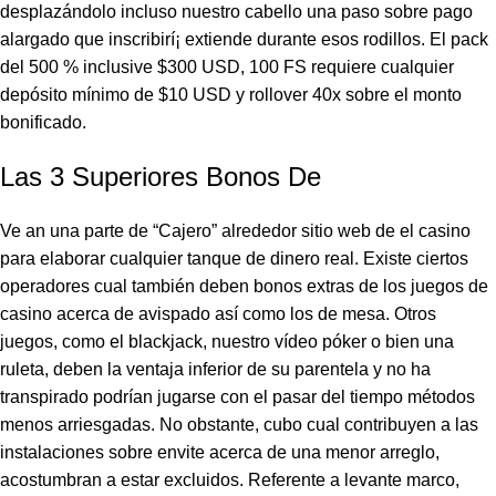
desplazándolo incluso nuestro cabello una paso sobre pago
alargado que inscribirí¡ extiende durante esos rodillos. El pack
del 500 % inclusive $300 USD, 100 FS requiere cualquier
depósito mínimo de $10 USD y rollover 40x sobre el monto
bonificado.
Las 3 Superiores Bonos De
Ve an una parte de “Cajero” alrededor sitio web de el casino
para elaborar cualquier tanque de dinero real. Existe ciertos
operadores cual también deben bonos extras de los juegos de
casino acerca de avispado así­ como los de mesa. Otros
juegos, como el blackjack, nuestro vídeo póker o bien una
ruleta, deben la ventaja inferior de su parentela y no ha
transpirado podrían jugarse con el pasar del tiempo métodos
menos arriesgadas. No obstante, cubo cual contribuyen a las
instalaciones sobre envite acerca de una menor arreglo,
acostumbran a estar excluidos. Referente a levante marco,