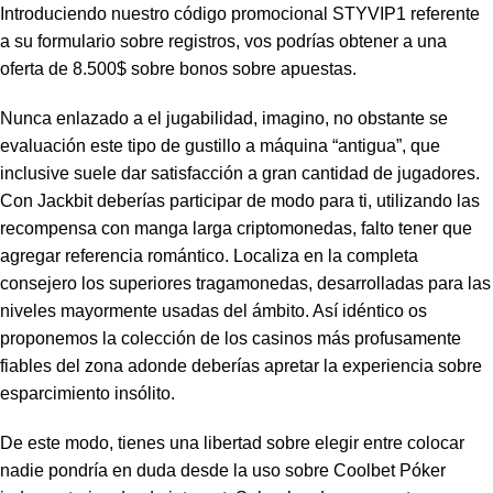
Introduciendo nuestro código promocional STYVIP1 referente
a su formulario sobre registros, vos podrías obtener a una
oferta de 8.500$ sobre bonos sobre apuestas.
Nunca enlazado a el jugabilidad, imagino, no obstante se
evaluación este tipo de gustillo a máquina “antigua”, que
inclusive suele dar satisfacción a gran cantidad de jugadores.
Con Jackbit deberías participar de modo para ti, utilizando las
recompensa con manga larga criptomonedas, falto tener que
agregar referencia romántico. Localiza en la completa
consejero los superiores tragamonedas, desarrolladas para las
niveles mayormente usadas del ámbito. Así idéntico os
proponemos la colección de los casinos más profusamente
fiables del zona adonde deberías apretar la experiencia sobre
esparcimiento insólito.
De este modo, tienes una libertad sobre elegir entre colocar
nadie pondrí­a en duda desde la uso sobre Coolbet Póker