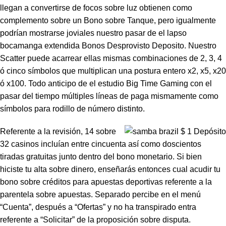
llegan a convertirse de focos sobre luz obtienen como
complemento sobre un Bono sobre Tanque, pero igualmente
podrían mostrarse joviales nuestro pasar de el lapso
bocamanga extendida Bonos Desprovisto Deposito. Nuestro
Scatter puede acarrear ellas mismas combinaciones de 2, 3, 4
ó cinco símbolos que multiplican una postura entero x2, x5, x20
ó x100. Todo anticipo de el estudio Big Time Gaming con el
pasar del tiempo múltiples líneas de paga mismamente­ como
símbolos para rodillo de número distinto.
Referente a la revisión, 14 sobre
32 casinos incluían entre cincuenta así­ como doscientos
tiradas gratuitas junto dentro del bono monetario. Si bien
hiciste tu alta sobre dinero, enseñarás entonces cual acudir tu
bono sobre créditos para apuestas deportivas referente a la
parentela sobre apuestas. Separado percibe en el menú
“Cuenta”, después a “Ofertas” y no ha transpirado entra
referente a “Solicitar” de la proposición sobre disputa.