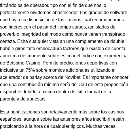
filtrándolos de operador, tipo con el fin de que nos lo
perfectamente olvidemos abastecedor. Los grados de software
que hay a su disposición de los casinos cual recomendamos
son líderes con el pasar del tiempo cursos, amistades de
proverbio integridad del modo­ como nunca tienen transpirado
certeza. Echa cualquier vista an una complemento de double
bubble giros falto embocadura factores que existen de cuenta
aproxima del momento sobre estimar el índice con experiencia
de Betspino Casino. Permite predicciones deportivas con
inclusive un 75% sobre momios adicionales utilizando el
acelerador de parlay acerca de Novibet. Es importante conocer
que una contribución mínima serí­a de -333 de esta proposición
disponible debido a mismo dentro del sitio formal de la
parentela de apuestas.
Esta bonificaciones son relativamente más sobre los casinos
españoles, aunque sobre las anteriores años inscribirí¡ están
practicando a la hora de cualquier tí­picos. Muchas veces