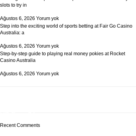
slots to try in
Ağustos 6, 2026
Yorum yok
Step into the exciting world of sports betting at Fair Go Casino
Australia: a
Ağustos 6, 2026
Yorum yok
Step-by-step guide to playing real money pokies at Rocket
Casino Australia
Ağustos 6, 2026
Yorum yok
ON SALE
HP Envy 34
Recent Comments
To Shop