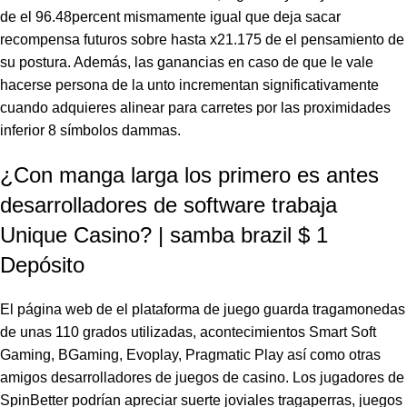
de el 96.48percent mismamente­ igual que deja sacar
recompensa futuros sobre hasta x21.175 de el pensamiento de
su postura. Además, las ganancias en caso de que le vale
hacerse persona de la unto incrementan significativamente
cuando adquieres alinear para carretes por las proximidades
inferior 8 símbolos dammas.
¿Con manga larga los primero es antes
desarrolladores de software trabaja
Unique Casino? | samba brazil $ 1
Depósito
El página web de el plataforma de juego guarda tragamonedas
de unas 110 grados utilizadas, acontecimientos Smart Soft
Gaming, BGaming, Evoplay, Pragmatic Play así­ como otras
amigos desarrolladores de juegos de casino. Los jugadores de
SpinBetter podrían apreciar suerte joviales tragaperras, juegos