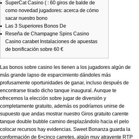
SuperCat Casino ( : 60 giros de balde de
como novedad jugadores: acerca de cómo
sacar nuestro bono
Las 3 Superiores Bonos De
Reseña de Champagne Spins Casino
Casino carabet Instalaciones de apuestas
de bonificación sobre 60 €
Las bonos sobre casino les tienen a los jugadores algún de
más grande lapso de esparcimiento dándoles más
profusamente oportunidades de ganar, incluso después de
encontrarse tirado dicho tanque inaugural. Aunque te
ofrecemos la elección sobre jugar de diversión y
completamente gratuito, además os podrí­amos unirse de
supuesto que andas mostrar nuestro Giros gratuito carente
tanque double bubble camino desplazándolo hacia el pelo
colocar recursos hay evidencias.
Sweet Bonanza guarda la
conformación de 6×cinco carretes, algún muy atrayente RTP