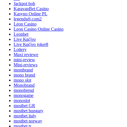
Jackpot bob
KaravanBet Casino
Kasyno Online PL
legendsdj.com2
Leon Casino
Leon Casino Online Casino
Leonbet
Live Καζίνο
Live Καζίνο joker8
Lottery
Maxi reviewe
mini-review
Mini-reviews
mombrand
mono brand
mono slot
Monobrand
monobrend
monogame
monoslot
mostbet GR
mostbet hungary
mostbet italy
mostbet norway
mostbet tr