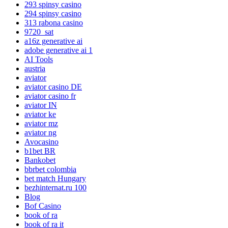
293 spinsy casino
294 spinsy casino
313 rabona casino
9720_sat
a16z generative ai
adobe generative ai 1
AI Tools
austria
aviator
aviator casino DE
aviator casino fr
aviator IN
aviator ke
aviator mz
aviator ng
Avocasino
b1bet BR
Bankobet
bbrbet colombia
bet match Hungary
bezhinternat.ru 100
Blog
Bof Casino
book of ra
book of ra it