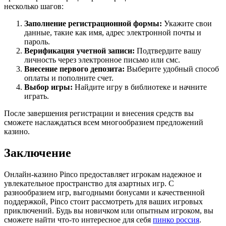
несколько шагов:
Заполнение регистрационной формы:
Укажите свои
данные, такие как имя, адрес электронной почты и
пароль.
Верификация учетной записи:
Подтвердите вашу
личность через электронное письмо или смс.
Внесение первого депозита:
Выберите удобный способ
оплаты и пополните счет.
Выбор игры:
Найдите игру в библиотеке и начните
играть.
После завершения регистрации и внесения средств вы
сможете наслаждаться всем многообразием предложений
казино.
Заключение
Онлайн-казино Pinco предоставляет игрокам надежное и
увлекательное пространство для азартных игр. С
разнообразием игр, выгодными бонусами и качественной
поддержкой, Pinco стоит рассмотреть для ваших игровых
приключений. Будь вы новичком или опытным игроком, вы
сможете найти что-то интересное для себя
пинко россия
.