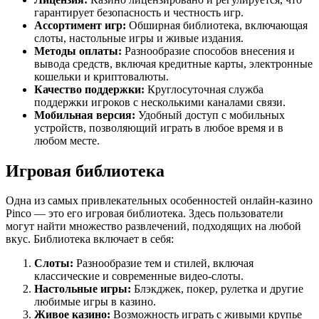
гарантирует безопасность и честность игр.
Ассортимент игр:
Обширная библиотека, включающая
слоты, настольные игры и живые издания.
Методы оплаты:
Разнообразие способов внесения и
вывода средств, включая кредитные карты, электронные
кошельки и криптовалюты.
Качество поддержки:
Круглосуточная служба
поддержки игроков с несколькими каналами связи.
Мобильная версия:
Удобный доступ с мобильных
устройств, позволяющий играть в любое время и в
любом месте.
Игровая библиотека
Одна из самых привлекательных особенностей онлайн-казино
Pinco — это его игровая библиотека. Здесь пользователи
могут найти множество развлечений, подходящих на любой
вкус. Библиотека включает в себя:
Слоты:
Разнообразие тем и стилей, включая
классические и современные видео-слоты.
Настольные игры:
Блэкджек, покер, рулетка и другие
любимые игры в казино.
Живое казино:
Возможность играть с живыми крупье