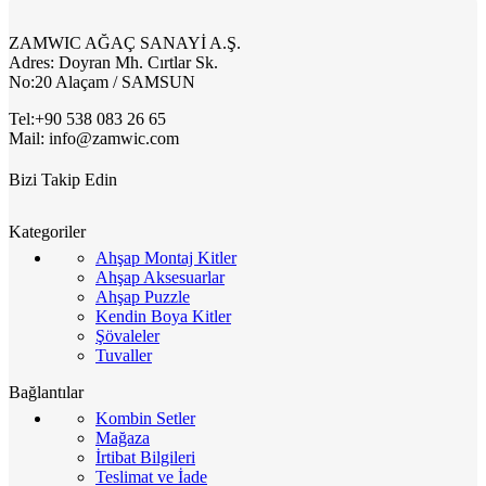
ZAMWIC AĞAÇ SANAYİ A.Ş.
Adres: Doyran Mh. Cırtlar Sk.
No:20 Alaçam / SAMSUN
Tel:+90 538 083 26 65
Mail: info@zamwic.com
Bizi Takip Edin
Kategoriler
Ahşap Montaj Kitler
Ahşap Aksesuarlar
Ahşap Puzzle
Kendin Boya Kitler
Şövaleler
Tuvaller
Bağlantılar
Kombin Setler
Mağaza
İrtibat Bilgileri
Teslimat ve İade