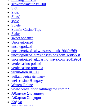
skovorodkaclub.ru 100
Slot
Slots
Slots`
spele
Spiele
Spinfin Casino Tips
Stake
sweet bonanza
Uncategorized
uncategorized_
uncategorized_allwins-casino.uk_9bb9a569
uncategorized_simsinoscasinos.com_68ff553f
uncategorized_uk.casino-ways.com_2c4199c4
verde casino poland
verde casino romania
vrclub-tron.ru 100
vulkan vegas germany
weis casino Hungary
Wetten Online
www.centralfloridaallstargame.com z2
Αθλητικά Στοιχήματα
Αθλητικό Στοίχημα
Καζίνο