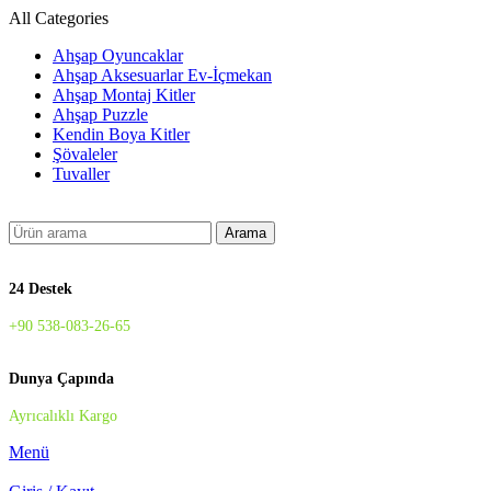
All Categories
Ahşap Oyuncaklar
Ahşap Aksesuarlar Ev-İçmekan
Ahşap Montaj Kitler
Ahşap Puzzle
Kendin Boya Kitler
Şövaleler
Tuvaller
Arama
24 Destek
+90 538-083-26-65
Dunya Çapında
Ayrıcalıklı Kargo
Menü