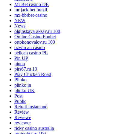
Mr Bet casino DE
mr jack bet brazil
mx-bbrbet-casino
NEW
News
olginskaya-aksay.ru 100
Online Casino Fonbet
ortokonovalov.ru 100
ozwin au casino
pelican casino PL
Pin UP
pinco
pirs67.ru 10
Play Chicken Road
Plinko
plinko in
plinko UK
Post
Public
Retrait Instantané
Review
Reviewe
reviewer
ricky casino australia
ruoivolga.ru 100