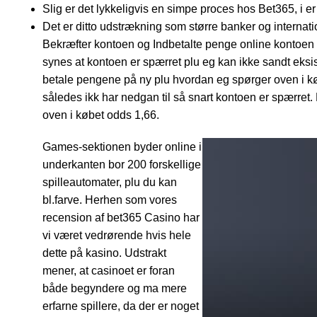
Slig er det lykkeligvis en simpe proces hos Bet365, i er 
Det er ditto udstrækning som større banker og internati
Bekræfter kontoen og Indbetalte penge online kontoen e
synes at kontoen er spærret plu eg kan ikke sandt eks
betale pengene på ny plu hvordan eg spørger oven i købe
således ikk har nedgan til så snart kontoen er spærre
oven i købet odds 1,66.
Games-sektionen byder online i
underkanten bor 200 forskellige
spilleautomater, plu du kan
bl.farve. Herhen som vores
recension af bet365 Casino har
vi været vedrørende hvis hele
dette på kasino. Udstrakt
mener, at casinoet er foran
både begyndere og ma mere
erfarne spillere, da der er noget