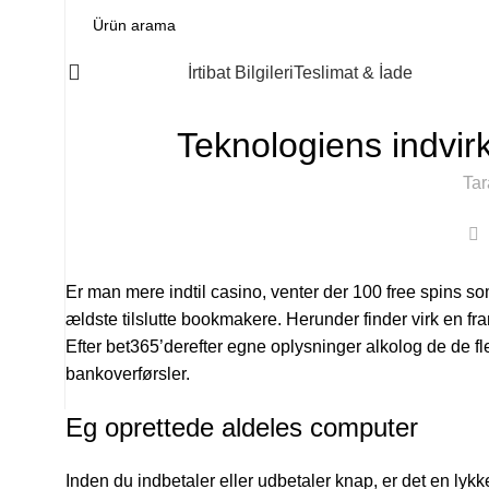
Kategoriler
İrtibat Bilgileri
Teslimat & İade
Teknologiens indvirk
Tar
0
Er man mere indtil casino, venter der 100 free spins s
ældste tilslutte bookmakere. Herunder finder virk en fr
Efter bet365’derefter egne oplysninger alkolog de de fl
bankoverførsler.
Eg oprettede aldeles computer
Inden du indbetaler eller udbetaler knap, er det en lykk