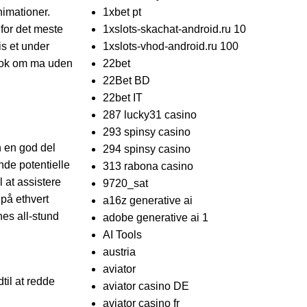
nimationer.
1xbet pt
 for det meste
1xslots-skachat-android.ru 10
is et under
1xslots-vhod-android.ru 100
t nok om ma uden
22bet
22Bet BD
22bet IT
287 lucky31 casino
293 spinsy casino
n en god del
294 spinsy casino
nde potentielle
313 rabona casino
 at assistere
9720_sat
 på ethvert
a16z generative ai
nes all-stund
adobe generative ai 1
AI Tools
austria
aviator
til at redde
aviator casino DE
aviator casino fr