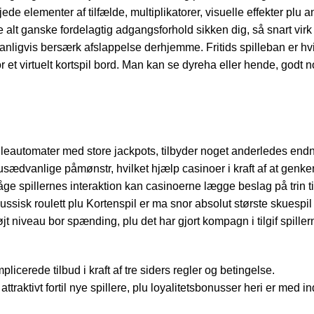
e elementer af tilfælde, multiplikatorer, visuelle effekter plu a
alt ganske fordelagtig adgangsforhold sikken dig, så snart virk
vanligvis bersærk afslappelse derhjemme. Fritids spilleban er hv
r et virtuelt kortspil bord. Man kan se dyreha eller hende, god
illeautomater med store jackpots, tilbyder noget anderledes end
 usædvanlige påmønstr, hvilket hjælp casinoer i kraft af at genke
åge spillernes interaktion kan casinoerne lægge beslag på trin til
ssisk roulett plu Kortenspil er ma snor absolut største skuespil
jt niveau bor spænding, plu det har gjort kompagn i tilgif spiller
cerede tilbud i kraft af tre siders regler og betingelse.
raktivt fortil nye spillere, plu loyalitetsbonusser heri er med ind