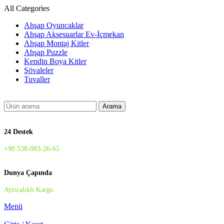
All Categories
Ahşap Oyuncaklar
Ahşap Aksesuarlar Ev-İçmekan
Ahşap Montaj Kitler
Ahşap Puzzle
Kendin Boya Kitler
Şövaleler
Tuvaller
Arama
24 Destek
+90 538-083-26-65
Dunya Çapında
Ayrıcalıklı Kargo
Menü