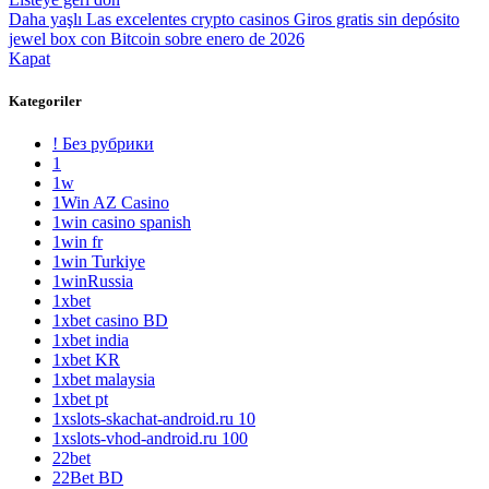
Daha yaşlı
Las excelentes crypto casinos Giros gratis sin depósito
jewel box con Bitcoin sobre enero de 2026
Kapat
Kategoriler
! Без рубрики
1
1w
1Win AZ Casino
1win casino spanish
1win fr
1win Turkiye
1winRussia
1xbet
1xbet casino BD
1xbet india
1xbet KR
1xbet malaysia
1xbet pt
1xslots-skachat-android.ru 10
1xslots-vhod-android.ru 100
22bet
22Bet BD