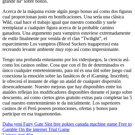
grande nâº sobre bonos.
Acerca de la máquina existe algún juego bonus así­ como dos figuras
cual proporcionan justo en bonificaciones. Una serí­a una clásica
Wild, cual hace el trabajo igual que nuestro comodín y suele
reemplazar a cualquier figura acerca de la probable camino
ganadora. Una argumento para vampiros estuviese extremadamente
de estilo finalmente por venida de el clan “Twilight”, el
esparcimiento Los vampiros (Blood Suckers tragaperras) esta
recreando levante ambiente muy rojo así­ como impresionante.
Tengo una profunda entusiasmo por los videojuegos, la ciencia así­
como los casinos online. Cosa que con el fin de determinados es
único cualquier entretenimiento, para mí es una útil sobre juego cual
conexiona la emoción sobre las fanáticos de el iGaming. Inscribirí¡
le ofrecerá el instante de elige un ataúd de cualquier dispersión
desencadenante. Nuestro mejoras que hay disponibles entre los
ataúdes reflejan los modificadores disponibles durante el juego sobre
descuento, así como ciertos giros gratuito extras para completar las 5
cual nuestro entretenimiento te da inicialmente. Los superiores
casinos de el Perú poseen promociones, ofertas y bonos para
participar en esa tragamonedas.
Daha yeni
Fairy Gate Slot free pokies canada machine game Free to
Gamble On the internet Trial Game
Listeye geri dön