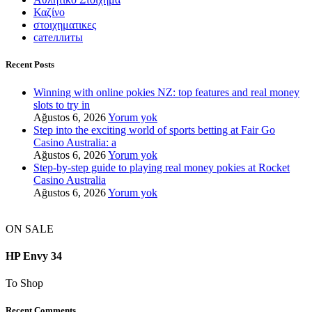
Καζίνο
στοιχηματικες
сателлиты
Recent Posts
Winning with online pokies NZ: top features and real money
slots to try in
Ağustos 6, 2026
Yorum yok
Step into the exciting world of sports betting at Fair Go
Casino Australia: a
Ağustos 6, 2026
Yorum yok
Step-by-step guide to playing real money pokies at Rocket
Casino Australia
Ağustos 6, 2026
Yorum yok
ON SALE
HP Envy 34
To Shop
Recent Comments