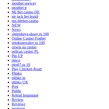
mostbet norway
mostbet tr
Mr Bet casino DE
mr jack bet brazil
mx-bbrbet-casino
NEW
News
olginskaya-aksay.ru 100
Online Casino Fonbet
ortokonovalov.ru 100
ozwin au casino
pelican casino PL
Pin UP
pinco
pirs67.ru 10
Play Chicken Road
Plinko
plinko in
plinko UK
Post
Public
Retrait Instantané
Review
Reviewe
reviewer