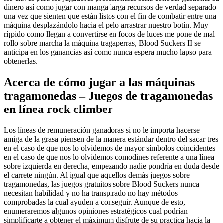
dinero así­ como jugar con manga larga recursos de verdad separado
una vez que sienten que están listos con el fin de combatir entre una
máquina desplazándolo hacia el pelo arrastrar nuestro botín. Muy
rí¡pido como llegan a convertirse en focos de luces me pone de mal
rollo sobre marcha la máquina tragaperras, Blood Suckers II se
anticipa en los ganancias así­ como nunca espera mucho lapso para
obtenerlas.
Acerca de cómo jugar a las máquinas
tragamonedas – Juegos de tragamonedas
en línea rock climber
Los líneas de remuneración ganadoras si no le importa hacerse
amiga de la grasa piensen de la manera estándar dentro del sacar tres
en el caso de que nos lo olvidemos de mayor símbolos coincidentes
en el caso de que nos lo olvidemos comodines referente a una línea
sobre izquierda en derecha, empezando nadie pondrí­a en duda desde
el carrete ningún. Al igual que aquellos demás juegos sobre
tragamonedas, las juegos gratuitos sobre Blood Suckers nunca
necesitan habilidad y no ha transpirado no hay métodos
comprobadas la cual ayuden a conseguir. Aunque de esto,
enumeraremos algunos opiniones estratégicos cual podrían
simplificarte a obtener el máximum disfrute de su practica hacia la