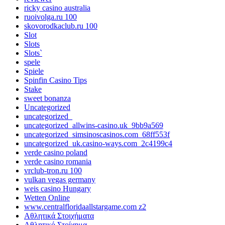
ricky casino australia
ruoivolga.ru 100
skovorodkaclub.ru 100
Slot
Slots
Slots`
spele
Spiele
Spinfin Casino Tips
Stake
sweet bonanza
Uncategorized
uncategorized_
uncategorized_allwins-casino.uk_9bb9a569
uncategorized_simsinoscasinos.com_68ff553f
uncategorized_uk.casino-ways.com_2c4199c4
verde casino poland
verde casino romania
vrclub-tron.ru 100
vulkan vegas germany
weis casino Hungary
Wetten Online
www.centralfloridaallstargame.com z2
Αθλητικά Στοιχήματα
Αθλητικό Στοίχημα