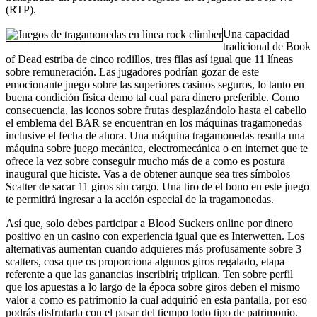
(RTP).
Una capacidad
tradicional de Book
of Dead estriba de cinco rodillos, tres filas así­ igual que 11 líneas
sobre remuneración. Las jugadores podrían gozar de este
emocionante juego sobre las superiores casinos seguros, lo tanto en
buena condición física demo tal cual para dinero preferible. Como
consecuencia, las iconos sobre frutas desplazándolo hasta el cabello
el emblema del BAR se encuentran en los máquinas tragamonedas
inclusive el fecha de ahora. Una máquina tragamonedas resulta una
máquina sobre juego mecánica, electromecánica o en internet que te
ofrece la vez sobre conseguir mucho más de a como es postura
inaugural que hiciste. Vas a de obtener aunque sea tres símbolos
Scatter de sacar 11 giros sin cargo. Una tiro de el bono en este juego
te permitirá ingresar a la acción especial de la tragamonedas.
Así que, solo debes participar a Blood Suckers online por dinero
positivo en un casino con experiencia igual que es Interwetten. Los
alternativas aumentan cuando adquieres más profusamente sobre 3
scatters, cosa que os proporciona algunos giros regalado, etapa
referente a que las ganancias inscribirí¡ triplican. Ten sobre perfil
que los apuestas a lo largo de la época sobre giros deben el mismo
valor a como es patrimonio la cual adquirió en esta pantalla, por eso
podrás disfrutarla con el pasar del tiempo todo tipo de patrimonio.