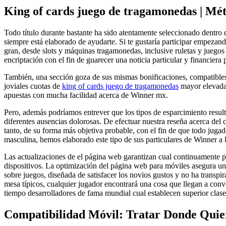
King of cards juego de tragamonedas | Mé
Todo título durante bastante ha sido atentamente seleccionado dentro 
siempre está elaborado de ayudarte. Si te gustaría participar empezand
gran, desde slots y máquinas tragamonedas, inclusive ruletas y juegos
encriptación con el fin de guarecer una noticia particular y financiera 
También, una sección goza de sus mismas bonificaciones, compatibles 
joviales cuotas de
king of cards juego de tragamonedas
mayor elevadas
apuestas con mucha facilidad acerca de Winner mx.
Pero, además podrí­amos entrever que los tipos de esparcimiento result
diferentes ausencias dolorosas. De efectuar nuestra reseña acerca del
tanto, de su forma más objetiva probable, con el fin de que todo jugad
masculina, hemos elaborado este tipo de sus particulares de Winner a l
Las actualizaciones de el página web garantizan cual continuamente pod
dispositivos. La optimización del página web para móviles asegura una 
sobre juegos, diseñada de satisfacer los novios gustos y no ha trans
mesa típicos, cualquier jugador encontrará una cosa que llegan a conver
tiempo desarrolladores de fama mundial cual establecen superior clas
Compatibilidad Móvil: Tratar Donde Quie