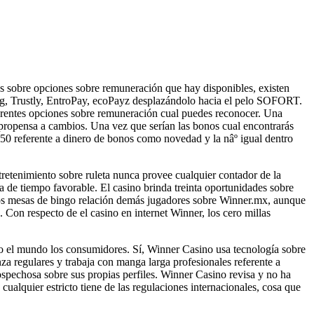
ras sobre opciones sobre remuneración que hay disponibles, existen
ing, Trustly, EntroPay, ecoPayz desplazándolo hacia el pelo SOFORT.
iferentes opciones sobre remuneración cual puedes reconocer. Una
 propensa a cambios. Una vez que serían las bonos cual encontrarás
50 referente a dinero de bonos como novedad y la nâº igual dentro
ntretenimiento sobre ruleta nunca provee cualquier contador de la
 de tiempo favorable. El casino brinda treinta oportunidades sobre
los mesas de bingo relación demás jugadores sobre Winner.mx, aunque
. Con respecto de el casino en internet Winner, los cero millas
odo el mundo los consumidores. Sí, Winner Casino usa tecnología sobre
za regulares y trabaja con manga larga profesionales referente a
sospechosa sobre sus propias perfiles. Winner Casino revisa y no ha
ualquier estricto tiene de las regulaciones internacionales, cosa que