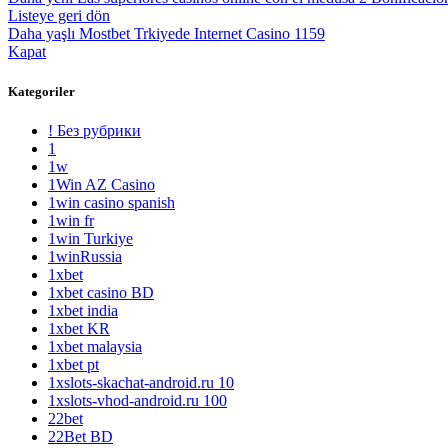
Listeye geri dön
Daha yaşlı
Mostbet Trkiyede Internet Casino 1159
Kapat
Kategoriler
! Без рубрики
1
1w
1Win AZ Casino
1win casino spanish
1win fr
1win Turkiye
1winRussia
1xbet
1xbet casino BD
1xbet india
1xbet KR
1xbet malaysia
1xbet pt
1xslots-skachat-android.ru 10
1xslots-vhod-android.ru 100
22bet
22Bet BD