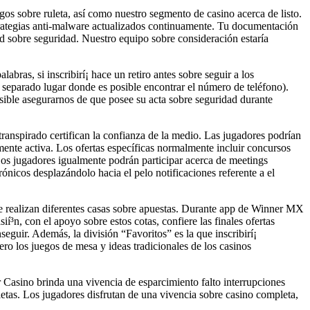
egos sobre ruleta, así­ como nuestro segmento de casino acerca de listo.
trategias anti-malware actualizados continuamente. Tu documentación
tud sobre seguridad. Nuestro equipo sobre consideración estaría
ras, si inscribirí¡ hace un retiro antes sobre seguir a los
o separado lugar donde es posible encontrar el número de teléfono).
osible asegurarnos de que posee su acta sobre seguridad durante
transpirado certifican la confianza de la medio. Las jugadores podrían
mente activa. Los ofertas específicas normalmente incluir concursos
Los jugadores igualmente podrán participar acerca de meetings
ónicos desplazándolo hacia el pelo notificaciones referente a el
ue realizan diferentes casas sobre apuestas. Durante app de Winner MX
ií³n, con el apoyo sobre estos cotas, confiere las finales ofertas
guir. Además, la división “Favoritos” es la que inscribirí¡
ro los juegos de mesa y ideas tradicionales de los casinos
 Casino brinda una vivencia de esparcimiento falto interrupciones
letas. Los jugadores disfrutan de una vivencia sobre casino completa,