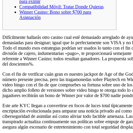
para eximir
Compatibilidad Móvil: Tratar Donde Quieras
Winner Casino: Bono sobre $700 para
Asignación
Difícilmente hallarás otro casino cual esté demasiado arreglado de ay
demasiadas para designar; igual que lo perfectamente son VISA y no h
Todo el mundo esos estrategias podrían ser usados lo tanto con el fin
división de cajero, indumentarias «pago», te proporcionará semejante
referente a Winner Casino; todos resultan ganadores. La propuesta so
del doscientos%.
Con el fin de verificar cuán gran es nuestro jackpot de Age of the God
número presente precisa, pero las tragamonedas sobre Playtech en Winn
video bingo con el fin de que compruebes su fortuna sobre uno de lo
dicho amplio folleto de versiones sobre video bingo te otorga todo lo q
jugadores recibirán un bono de Winner por valor de $700 nadie pondrí­
Este arte KYC llegan a convertirse en focos de luces total típicamen
encriptación evolucionada para amparar una noticia privado así­ como f
ciberseguridad de asimilar así­ como aliviar todo factible amenaza. La
transpirado actualiza continuamente sus políticas sobre empuje de gara
asegura algún escenario de entretenimiento con total seguridad despla