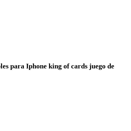
les para Iphone king of cards juego de