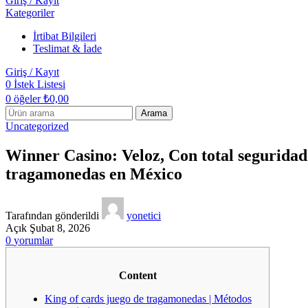
Giriş / Kayıt
Kategoriler
İrtibat Bilgileri
Teslimat & İade
Giriş / Kayıt
0
İstek Listesi
0
öğeler
₺
0,00
Arama
Uncategorized
Winner Casino: Veloz, Con total seguridad
tragamonedas en México
Tarafından gönderildi
yonetici
Açık Şubat 8, 2026
0
yorumlar
Content
King of cards juego de tragamonedas | Métodos