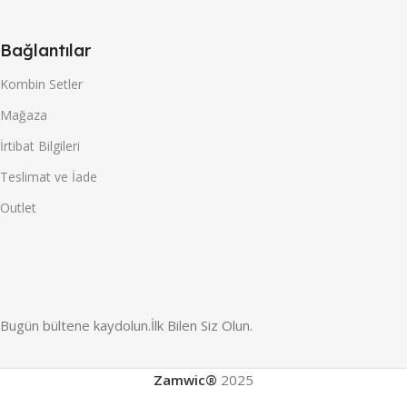
Bağlantılar
Kombin Setler
Mağaza
İrtibat Bilgileri
Teslimat ve İade
Outlet
Bugün bültene kaydolun.İlk Bilen Siz Olun.
Zamwic®
2025