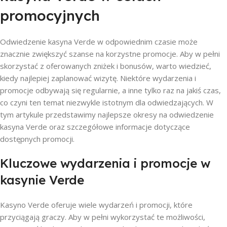
promocyjnych
Odwiedzenie kasyna Verde w odpowiednim czasie może
znacznie zwiększyć szanse na korzystne promocje. Aby w pełni
skorzystać z oferowanych zniżek i bonusów, warto wiedzieć,
kiedy najlepiej zaplanować wizytę. Niektóre wydarzenia i
promocje odbywają się regularnie, a inne tylko raz na jakiś czas,
co czyni ten temat niezwykle istotnym dla odwiedzających. W
tym artykule przedstawimy najlepsze okresy na odwiedzenie
kasyna Verde oraz szczegółowe informacje dotyczące
dostępnych promocji.
Kluczowe wydarzenia i promocje w
kasynie Verde
Kasyno Verde oferuje wiele wydarzeń i promocji, które
przyciągają graczy. Aby w pełni wykorzystać te możliwości,