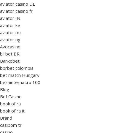
aviator casino DE
aviator casino fr
aviator IN
aviator ke
aviator mz
aviator ng
Avocasino
b1bet BR
Bankobet
bbrbet colombia
bet match Hungary
bezhinternat.ru 100
Blog
Bof Casino
book of ra
book of ra it
Brand
casibom tr
casino