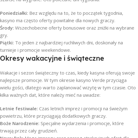
Poniedziałki:
Bez względu na to, że to początek tygodnia,
kasyno ma często oferty powitalne dla nowych graczy.
Środy:
Wszechobecne oferty bonusowe oraz zniżki na wybrane
gry.
Piątki:
To jeden z najbardziej ruchliwych dni, doskonały na
turnieje i promocje weekendowe.
Okresy wakacyjne i świąteczne
Wakacje i sezon świąteczny to czas, kiedy kasyna oferują swoje
najlepsze promocje. W tym okresie kasyno Verde przyciąga
wielu gości, dlatego warto zaplanować wizytę w tym czasie. Oto
kilka ważnych dat, które należy mieć na uwadze:
Letnie festiwale:
Czas letnich imprez i promocji na świeżym
powietrzu, które przyciągają dodatkowych graczy.
Boże Narodzenie:
Specjalne wydarzenia i promocje, które
trwają przez cały grudzień.