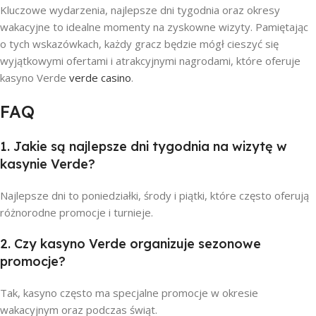
Kluczowe wydarzenia, najlepsze dni tygodnia oraz okresy
wakacyjne to idealne momenty na zyskowne wizyty. Pamiętając
o tych wskazówkach, każdy gracz będzie mógł cieszyć się
wyjątkowymi ofertami i atrakcyjnymi nagrodami, które oferuje
kasyno Verde
verde casino
.
FAQ
1. Jakie są najlepsze dni tygodnia na wizytę w
kasynie Verde?
Najlepsze dni to poniedziałki, środy i piątki, które często oferują
różnorodne promocje i turnieje.
2. Czy kasyno Verde organizuje sezonowe
promocje?
Tak, kasyno często ma specjalne promocje w okresie
wakacyjnym oraz podczas świąt.