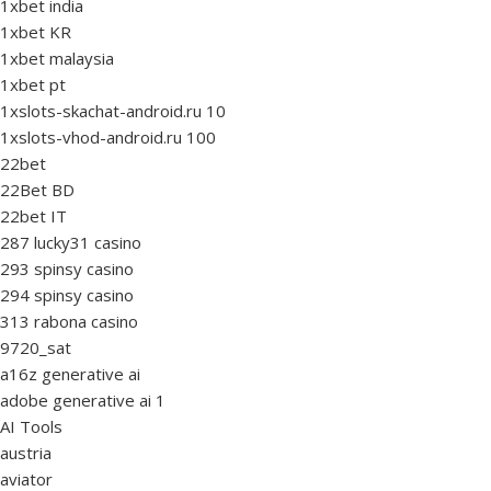
1xbet india
1xbet KR
1xbet malaysia
1xbet pt
1xslots-skachat-android.ru 10
1xslots-vhod-android.ru 100
22bet
22Bet BD
22bet IT
287 lucky31 casino
293 spinsy casino
294 spinsy casino
313 rabona casino
9720_sat
a16z generative ai
adobe generative ai 1
AI Tools
austria
aviator