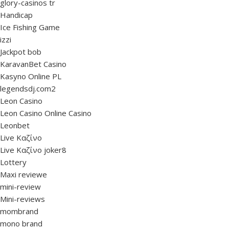
glory-casinos tr
Handicap
Ice Fishing Game
izzi
Jackpot bob
KaravanBet Casino
Kasyno Online PL
legendsdj.com2
Leon Casino
Leon Casino Online Casino
Leonbet
Live Καζίνο
Live Καζίνο joker8
Lottery
Maxi reviewe
mini-review
Mini-reviews
mombrand
mono brand