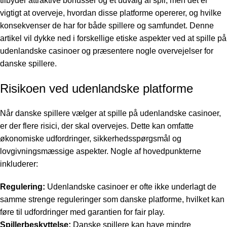
tilbyder attraktive bonusser og et udvalg af spil, men det er
vigtigt at overveje, hvordan disse platforme opererer, og hvilke
konsekvenser de har for både spillere og samfundet. Denne
artikel vil dykke ned i forskellige etiske aspekter ved at spille på
udenlandske casinoer og præsentere nogle overvejelser for
danske spillere.
Risikoen ved udenlandske platforme
Når danske spillere vælger at spille på udenlandske casinoer,
er der flere risici, der skal overvejes. Dette kan omfatte
økonomiske udfordringer, sikkerhedsspørgsmål og
lovgivningsmæssige aspekter. Nogle af hovedpunkterne
inkluderer:
Regulering:
Udenlandske casinoer er ofte ikke underlagt de
samme strenge reguleringer som danske platforme, hvilket kan
føre til udfordringer med garantien for fair play.
Spillerbeskyttelse:
Danske spillere kan have mindre