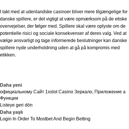
I takt med at udenlandske casinoer bliver mere tilgængelige for
danske spillere, er det vigtigt at være opmærksom på de etiske
overvejelser, der følger med. Spillere skal være oplyste om de
potentielle risici og sociale konsekvenser af deres valg. Ved at
vælge ansvarligt og tage informerede beslutninger kan danske
spillere nyde underholdning uden at gå på kompromis med
etikken.
Daha yeni
официальному Сайт 1xslot Casino Зеркало, Приложение а
Функции
Listeye geri dön
Daha yaşlı
Login In Order To Mostbet And Begin Betting