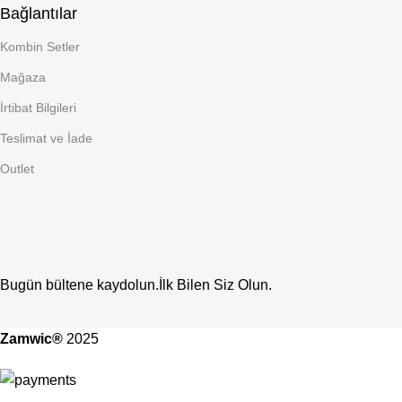
Bağlantılar
Kombin Setler
Mağaza
İrtibat Bilgileri
Teslimat ve İade
Outlet
Bugün bültene kaydolun.İlk Bilen Siz Olun.
Zamwic®
2025