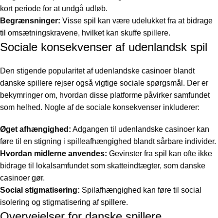
kort periode for at undgå udløb.
Begrænsninger:
Visse spil kan være udelukket fra at bidrage
til omsætningskravene, hvilket kan skuffe spillere.
Sociale konsekvenser af udenlandsk spil
Den stigende popularitet af udenlandske casinoer blandt
danske spillere rejser også vigtige sociale spørgsmål. Der er
bekymringer om, hvordan disse platforme påvirker samfundet
som helhed. Nogle af de sociale konsekvenser inkluderer:
Øget afhængighed:
Adgangen til udenlandske casinoer kan
føre til en stigning i spilleafhængighed blandt sårbare individer.
Hvordan midlerne anvendes:
Gevinster fra spil kan ofte ikke
bidrage til lokalsamfundet som skatteindtægter, som danske
casinoer gør.
Social stigmatisering:
Spilafhængighed kan føre til social
isolering og stigmatisering af spillere.
Overvejelser for danske spillere