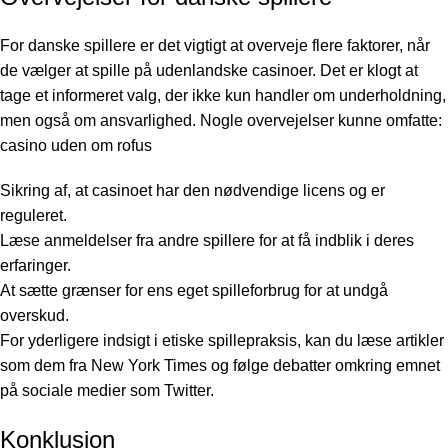
For danske spillere er det vigtigt at overveje flere faktorer, når
de vælger at spille på udenlandske casinoer. Det er klogt at
tage et informeret valg, der ikke kun handler om underholdning,
men også om ansvarlighed. Nogle overvejelser kunne omfatte:
casino uden om rofus
Sikring af, at casinoet har den nødvendige licens og er
reguleret.
Læse anmeldelser fra andre spillere for at få indblik i deres
erfaringer.
At sætte grænser for ens eget spilleforbrug for at undgå
overskud.
For yderligere indsigt i etiske spillepraksis, kan du læse artikler
som dem fra
New York Times
og følge debatter omkring emnet
på sociale medier som
Twitter
.
Konklusion