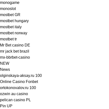
monogame
monoslot
mostbet GR
mostbet hungary
mostbet italy
mostbet norway
mostbet tr
Mr Bet casino DE
mr jack bet brazil
mx-bbrbet-casino
NEW
News
olginskaya-aksay.ru 100
Online Casino Fonbet
ortokonovalov.ru 100
ozwin au casino
pelican casino PL
Pin UP