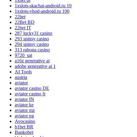
1xbet pt
1xslots-skachat-android.ru 10
1xslots-vhod-android.ru 100
22bet
22Bet BD
22bet IT
287 lucky31 casino
293 spinsy casino
294 spinsy casino
313 rabona casino
9720_sat
a16z generative ai
adobe generative ai 1
AI Tools
austria
aviator
aviator casino DE
aviator casino fr
aviator IN
aviator ke
aviator mz
aviator ng
Avocasino
b1bet BR
Bankobet