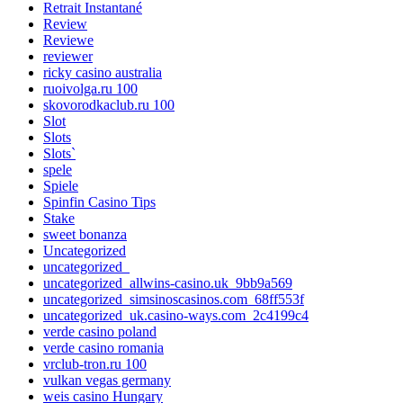
Retrait Instantané
Review
Reviewe
reviewer
ricky casino australia
ruoivolga.ru 100
skovorodkaclub.ru 100
Slot
Slots
Slots`
spele
Spiele
Spinfin Casino Tips
Stake
sweet bonanza
Uncategorized
uncategorized_
uncategorized_allwins-casino.uk_9bb9a569
uncategorized_simsinoscasinos.com_68ff553f
uncategorized_uk.casino-ways.com_2c4199c4
verde casino poland
verde casino romania
vrclub-tron.ru 100
vulkan vegas germany
weis casino Hungary