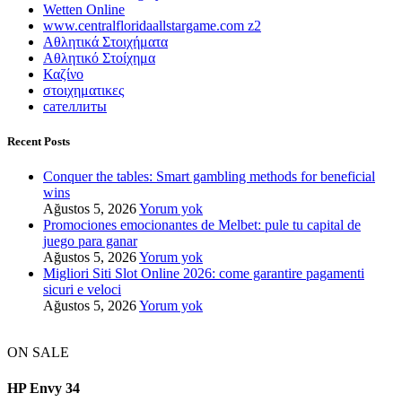
Wetten Online
www.centralfloridaallstargame.com z2
Αθλητικά Στοιχήματα
Αθλητικό Στοίχημα
Καζίνο
στοιχηματικες
сателлиты
Recent Posts
Conquer the tables: Smart gambling methods for beneficial
wins
Ağustos 5, 2026
Yorum yok
Promociones emocionantes de Melbet: pule tu capital de
juego para ganar
Ağustos 5, 2026
Yorum yok
Migliori Siti Slot Online 2026: come garantire pagamenti
sicuri e veloci
Ağustos 5, 2026
Yorum yok
ON SALE
HP Envy 34