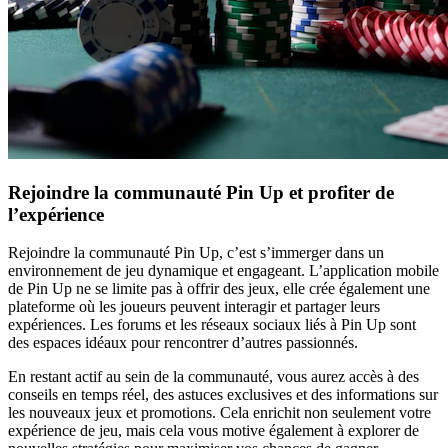
Rejoindre la communauté Pin Up et profiter de
l’expérience
Rejoindre la communauté Pin Up, c’est s’immerger dans un
environnement de jeu dynamique et engageant. L’application mobile
de Pin Up ne se limite pas à offrir des jeux, elle crée également une
plateforme où les joueurs peuvent interagir et partager leurs
expériences. Les forums et les réseaux sociaux liés à Pin Up sont
des espaces idéaux pour rencontrer d’autres passionnés.
En restant actif au sein de la communauté, vous aurez accès à des
conseils en temps réel, des astuces exclusives et des informations sur
les nouveaux jeux et promotions. Cela enrichit non seulement votre
expérience de jeu, mais cela vous motive également à explorer de