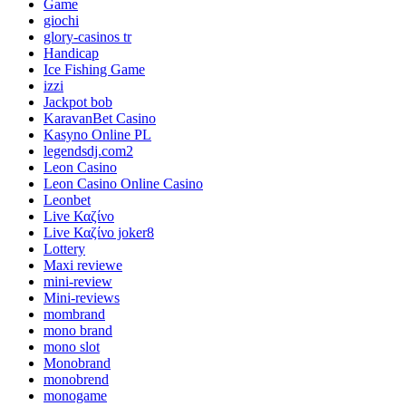
Game
giochi
glory-casinos tr
Handicap
Ice Fishing Game
izzi
Jackpot bob
KaravanBet Casino
Kasyno Online PL
legendsdj.com2
Leon Casino
Leon Casino Online Casino
Leonbet
Live Καζίνο
Live Καζίνο joker8
Lottery
Maxi reviewe
mini-review
Mini-reviews
mombrand
mono brand
mono slot
Monobrand
monobrend
monogame