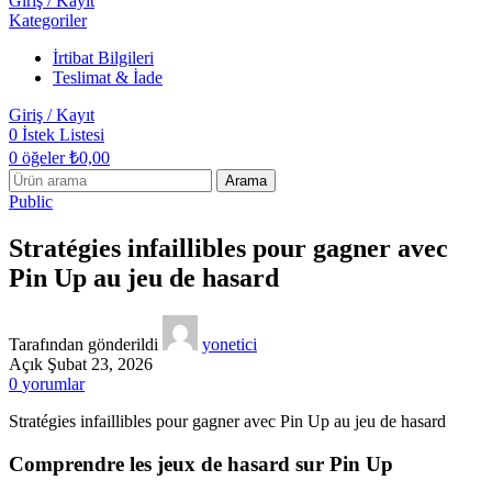
Giriş / Kayıt
Kategoriler
İrtibat Bilgileri
Teslimat & İade
Giriş / Kayıt
0
İstek Listesi
0
öğeler
₺
0,00
Arama
Public
Stratégies infaillibles pour gagner avec
Pin Up au jeu de hasard
Tarafından gönderildi
yonetici
Açık Şubat 23, 2026
0
yorumlar
Stratégies infaillibles pour gagner avec Pin Up au jeu de hasard
Comprendre les jeux de hasard sur Pin Up