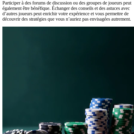
Participer à des forums de discussion ou des groupes de joueurs peut
également être bénéfique. Échanger des conseils et des astuces avec
d’autres joueurs peut enrichir votre expérience et vous permettre de
découvrir des stratégies que vous n’auriez pas envisagées autrement.