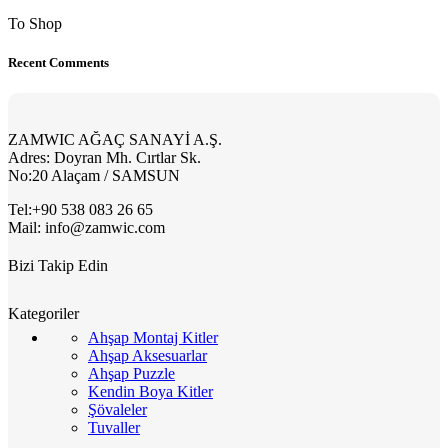
To Shop
Recent Comments
ZAMWIC AĞAÇ SANAYİ A.Ş.
Adres: Doyran Mh. Cırtlar Sk.
No:20 Alaçam / SAMSUN
Tel:+90 538 083 26 65
Mail: info@zamwic.com
Bizi Takip Edin
Kategoriler
Ahşap Montaj Kitler
Ahşap Aksesuarlar
Ahşap Puzzle
Kendin Boya Kitler
Şövaleler
Tuvaller