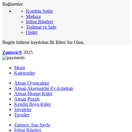
Bağlantılar
Kombin Setler
Mağaza
İrtibat Bilgileri
Teslimat ve İade
Outlet
Bugün bültene kaydolun.İlk Bilen Siz Olun.
Zamwic®
2025
Menü
Kategoriler
Ahşap Oyuncaklar
Ahşap Aksesuarlar Ev-İçmekan
Ahşap Montaj Kitler
Ahşap Puzzle
Kendin Boya Kitler
Şövaleler
Tuvaller
Zamwic Ana Sayfa
İrtibat Bilgileri