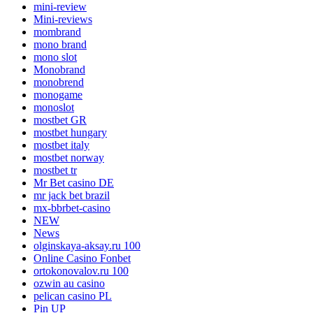
mini-review
Mini-reviews
mombrand
mono brand
mono slot
Monobrand
monobrend
monogame
monoslot
mostbet GR
mostbet hungary
mostbet italy
mostbet norway
mostbet tr
Mr Bet casino DE
mr jack bet brazil
mx-bbrbet-casino
NEW
News
olginskaya-aksay.ru 100
Online Casino Fonbet
ortokonovalov.ru 100
ozwin au casino
pelican casino PL
Pin UP