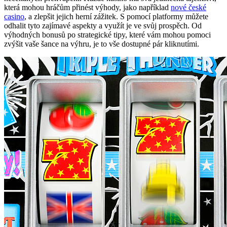
dnes
která mohou hráčům přinést výhody, jako například
nové české
için
casino
, a zlepšit jejich herní zážitek. S pomocí platformy můžete
odhalit tyto zajímavé aspekty a využít je ve svůj prospěch. Od
výhodných bonusů po strategické tipy, které vám mohou pomoci
zvýšit vaše šance na výhru, je to vše dostupné pár kliknutími.