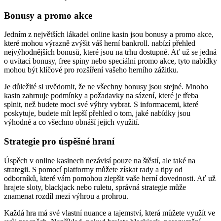
Bonusy a promo akce
Jedním z největších lákadel online kasin jsou bonusy a promo akce,
které mohou výrazně zvýšit váš herní bankroll. nabízí přehled
nejvýhodnějších bonusů, které jsou na trhu dostupné. Ať už se jedná
o uvítací bonusy, free spiny nebo speciální promo akce, tyto nabídky
mohou být klíčové pro rozšíření vašeho herního zážitku.
Je důležité si uvědomit, že ne všechny bonusy jsou stejné. Mnoho
kasin zahrnuje podmínky a požadavky na sázení, které je třeba
splnit, než budete moci své výhry vybrat. S informacemi, které
poskytuje, budete mít lepší přehled o tom, jaké nabídky jsou
výhodné a co všechno obnáší jejich využití.
Strategie pro úspěšné hraní
Úspěch v online kasinech nezávisí pouze na štěstí, ale také na
strategii. S pomocí platformy můžete získat rady a tipy od
odborníků, které vám pomohou zlepšit vaše herní dovednosti. Ať už
hrajete sloty, blackjack nebo ruletu, správná strategie může
znamenat rozdíl mezi výhrou a prohrou.
Každá hra má své vlastní nuance a tajemství, která můžete využít ve