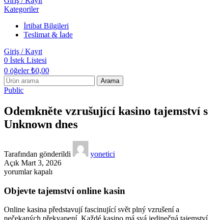
Giriş / Kayıt
Kategoriler
İrtibat Bilgileri
Teslimat & İade
Giriş / Kayıt
0
İstek Listesi
0
öğeler
₺
0,00
Arama
Public
Odemkněte vzrušující kasino tajemství s
Unknown dnes
Tarafından gönderildi
yonetici
Açık Mart 3, 2026
Odemkněte
yorumlar kapalı
vzrušující
kasino
Objevte tajemství online kasin
tajemství
s
Online kasina představují fascinující svět plný vzrušení a
Unknown
nečekaných překvapení. Každé kasino má svá jedinečná tajemství,