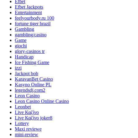
Efbet
Efbet Jackpots
Entertainment
feelyourbody.ru 100
fortune tiger brazil
Gambling
gambling/casino
Game
giochi
glory-casinos tr
Handicap
Ice Fishing Game
izzi
Jackpot bob
KaravanBet Casino
Kasyno Online PL
legendsdj.com2
Leon Casino
Leon Casino Online Casino
Leonbet
Live Καζίνο
Live Καζίνο joker8
Lottery
Maxi reviewe
mini-review