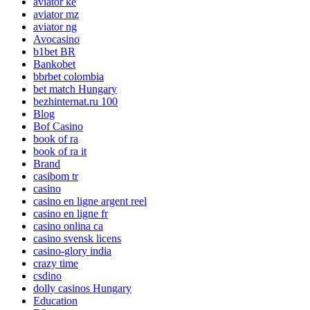
aviator ke
aviator mz
aviator ng
Avocasino
b1bet BR
Bankobet
bbrbet colombia
bet match Hungary
bezhinternat.ru 100
Blog
Bof Casino
book of ra
book of ra it
Brand
casibom tr
casino
casino en ligne argent reel
casino en ligne fr
casino onlina ca
casino svensk licens
casino-glory india
crazy time
csdino
dolly casinos Hungary
Education