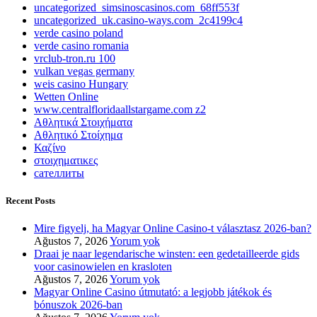
uncategorized_simsinoscasinos.com_68ff553f
uncategorized_uk.casino-ways.com_2c4199c4
verde casino poland
verde casino romania
vrclub-tron.ru 100
vulkan vegas germany
weis casino Hungary
Wetten Online
www.centralfloridaallstargame.com z2
Αθλητικά Στοιχήματα
Αθλητικό Στοίχημα
Καζίνο
στοιχηματικες
сателлиты
Recent Posts
Mire figyelj, ha Magyar Online Casino-t választasz 2026-ban?
Ağustos 7, 2026
Yorum yok
Draai je naar legendarische winsten: een gedetailleerde gids
voor casinowielen en krasloten
Ağustos 7, 2026
Yorum yok
Magyar Online Casino útmutató: a legjobb játékok és
bónuszok 2026-ban