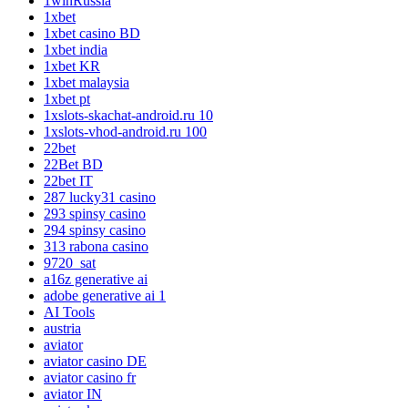
1winRussia
1xbet
1xbet casino BD
1xbet india
1xbet KR
1xbet malaysia
1xbet pt
1xslots-skachat-android.ru 10
1xslots-vhod-android.ru 100
22bet
22Bet BD
22bet IT
287 lucky31 casino
293 spinsy casino
294 spinsy casino
313 rabona casino
9720_sat
a16z generative ai
adobe generative ai 1
AI Tools
austria
aviator
aviator casino DE
aviator casino fr
aviator IN