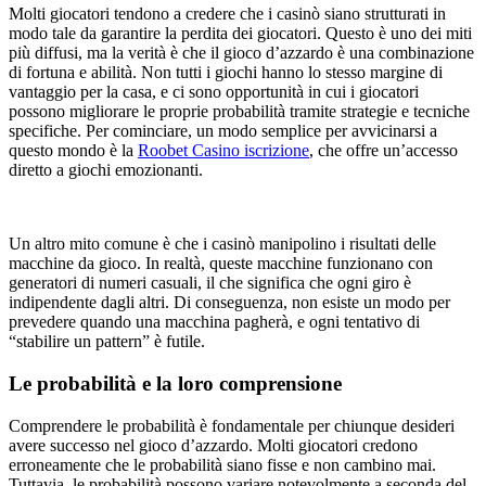
Molti giocatori tendono a credere che i casinò siano strutturati in
modo tale da garantire la perdita dei giocatori. Questo è uno dei miti
più diffusi, ma la verità è che il gioco d’azzardo è una combinazione
di fortuna e abilità. Non tutti i giochi hanno lo stesso margine di
vantaggio per la casa, e ci sono opportunità in cui i giocatori
possono migliorare le proprie probabilità tramite strategie e tecniche
specifiche. Per cominciare, un modo semplice per avvicinarsi a
questo mondo è la
Roobet Casino iscrizione
, che offre un’accesso
diretto a giochi emozionanti.
Un altro mito comune è che i casinò manipolino i risultati delle
macchine da gioco. In realtà, queste macchine funzionano con
generatori di numeri casuali, il che significa che ogni giro è
indipendente dagli altri. Di conseguenza, non esiste un modo per
prevedere quando una macchina pagherà, e ogni tentativo di
“stabilire un pattern” è futile.
Le probabilità e la loro comprensione
Comprendere le probabilità è fondamentale per chiunque desideri
avere successo nel gioco d’azzardo. Molti giocatori credono
erroneamente che le probabilità siano fisse e non cambino mai.
Tuttavia, le probabilità possono variare notevolmente a seconda del