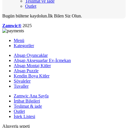
Teslimat ve İade
Outlet
Bugün bültene kaydolun.İlk Bilen Siz Olun.
Zamwic®
2025
Menü
Kategoriler
Ahşap Oyuncaklar
Ahşap Aksesuarlar Ev-İçmekan
Ahşap Montaj Kitler
Ahşap Puzzle
Kendin Boya Kitler
Şövaleler
Tuvaller
Zamwic Ana Sayfa
İrtibat Bilgileri
Teslimat & iade
Outlet
İstek Listesi
Alışveriş sepeti