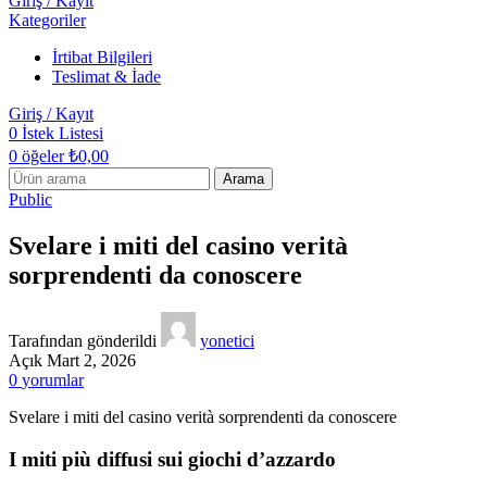
Giriş / Kayıt
Kategoriler
İrtibat Bilgileri
Teslimat & İade
Giriş / Kayıt
0
İstek Listesi
0
öğeler
₺
0,00
Arama
Public
Svelare i miti del casino verità
sorprendenti da conoscere
Tarafından gönderildi
yonetici
Açık Mart 2, 2026
0
yorumlar
Svelare i miti del casino verità sorprendenti da conoscere
I miti più diffusi sui giochi d’azzardo