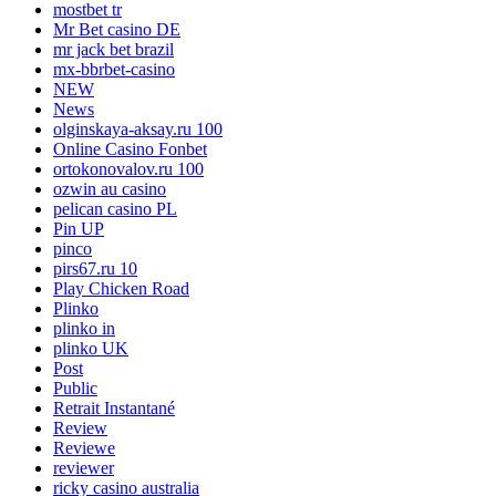
mostbet tr
Mr Bet casino DE
mr jack bet brazil
mx-bbrbet-casino
NEW
News
olginskaya-aksay.ru 100
Online Casino Fonbet
ortokonovalov.ru 100
ozwin au casino
pelican casino PL
Pin UP
pinco
pirs67.ru 10
Play Chicken Road
Plinko
plinko in
plinko UK
Post
Public
Retrait Instantané
Review
Reviewe
reviewer
ricky casino australia