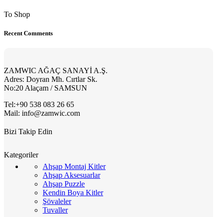
To Shop
Recent Comments
ZAMWIC AĞAÇ SANAYİ A.Ş.
Adres: Doyran Mh. Cırtlar Sk.
No:20 Alaçam / SAMSUN
Tel:+90 538 083 26 65
Mail: info@zamwic.com
Bizi Takip Edin
Kategoriler
Ahşap Montaj Kitler
Ahşap Aksesuarlar
Ahşap Puzzle
Kendin Boya Kitler
Şövaleler
Tuvaller