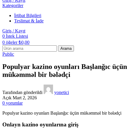
Giriş / Kayıt
Kategoriler
İrtibat Bilgileri
Teslimat & İade
Giriş / Kayıt
0
İstek Listesi
0
öğeler
₺
0,00
Arama
Public
Populyar kazino oyunları Başlanğıc üçün
mükəmməl bir bələdçi
Tarafından gönderildi
yonetici
Açık Mart 2, 2026
0
yorumlar
Populyar kazino oyunları Başlanğıc üçün mükəmməl bir bələdçi
Onlayn kazino oyunlarına giriş