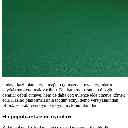
Onlayn kazinolarda oynamağa başlamazdan əvvəl, oyunların
qaydalarını öyrənmək vacibdir. Bu, həm oyun zamanı düzgün
qərarlar qəbul etməyə, həm də daha çox əyləncə əldə etməyə kömək
edir. Kazino platformalarının təqdim etdiyi demo versiyalarından
istifadə edərək, yeni oyunları öyrənmək mümkündür.
Ən populyar kazino oyunları
Rulet, onlayn kazinolarda ən çox seçilən oyunlardan biridir.