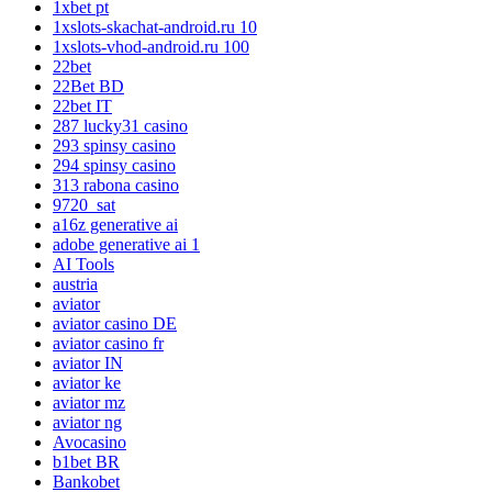
1xbet pt
1xslots-skachat-android.ru 10
1xslots-vhod-android.ru 100
22bet
22Bet BD
22bet IT
287 lucky31 casino
293 spinsy casino
294 spinsy casino
313 rabona casino
9720_sat
a16z generative ai
adobe generative ai 1
AI Tools
austria
aviator
aviator casino DE
aviator casino fr
aviator IN
aviator ke
aviator mz
aviator ng
Avocasino
b1bet BR
Bankobet