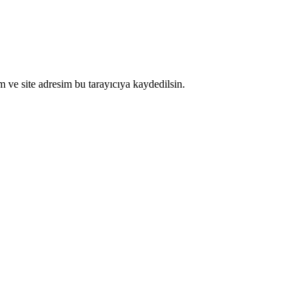
 ve site adresim bu tarayıcıya kaydedilsin.