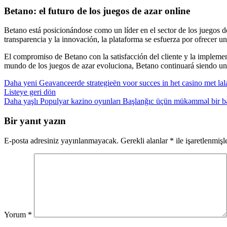
Betano: el futuro de los juegos de azar online
Betano está posicionándose como un líder en el sector de los juegos 
transparencia y la innovación, la plataforma se esfuerza por ofrecer u
El compromiso de Betano con la satisfacción del cliente y la impleme
mundo de los juegos de azar evoluciona, Betano continuará siendo un r
Daha yeni
Geavanceerde strategieën voor succes in het casino met lal
Listeye geri dön
Daha yaşlı
Populyar kazino oyunları Başlanğıc üçün mükəmməl bir b
Bir yanıt yazın
E-posta adresiniz yayınlanmayacak.
Gerekli alanlar
*
ile işaretlenmişl
Yorum
*