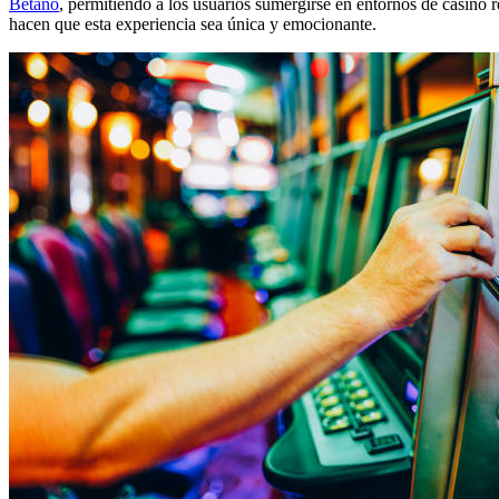
Betano
, permitiendo a los usuarios sumergirse en entornos de casino r
hacen que esta experiencia sea única y emocionante.